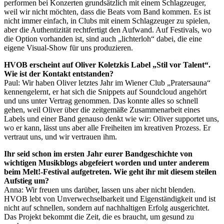
performen bei Konzerten grundsätzlich mit einem Schlagzeuger,
weil wir nicht möchten, dass die Beats vom Band kommen. Es ist
nicht immer einfach, in Clubs mit einem Schlagzeuger zu spielen,
aber die Authentizität rechtfertigt den Aufwand. Auf Festivals, wo
die Option vorhanden ist, sind auch „lichterloh“ dabei, die eine
eigene Visual-Show für uns produzieren.
HVOB erscheint auf Oliver Koletzkis Label „Stil vor Talent“.
Wie ist der Kontakt entstanden?
Paul: Wir haben Oliver letztes Jahr im Wiener Club „Pratersauna“
kennengelernt, er hat sich die Snippets auf Soundcloud angehört
und uns unter Vertrag genommen. Das konnte alles so schnell
gehen, weil Oliver über die zeitgemäße Zusammenarbeit eines
Labels und einer Band genauso denkt wie wir: Oliver supportet uns,
wo er kann, lässt uns aber alle Freiheiten im kreativen Prozess. Er
vertraut uns, und wir vertrauen ihm.
Ihr seid schon im ersten Jahr eurer Bandgeschichte von
wichtigen Musikblogs abgefeiert worden und unter anderem
beim Melt!-Festival aufgetreten. Wie geht ihr mit diesem steilen
Aufstieg um?
Anna: Wir freuen uns darüber, lassen uns aber nicht blenden.
HVOB lebt von Unverwechselbarkeit und Eigenständigkeit und ist
nicht auf schnellen, sondern auf nachhaltigen Erfolg ausgerichtet.
Das Projekt bekommt die Zeit, die es braucht, um gesund zu