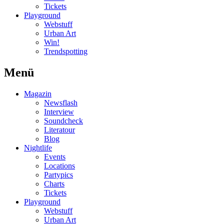
Tickets
Playground
Webstuff
Urban Art
Win!
Trendspotting
Menü
Magazin
Newsflash
Interview
Soundcheck
Literatour
Blog
Nightlife
Events
Locations
Partypics
Charts
Tickets
Playground
Webstuff
Urban Art