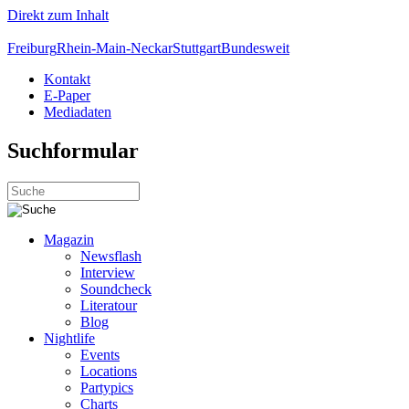
Direkt zum Inhalt
Freiburg
Rhein-Main-Neckar
Stuttgart
Bundesweit
Kontakt
E-Paper
Mediadaten
Suchformular
Magazin
Newsflash
Interview
Soundcheck
Literatour
Blog
Nightlife
Events
Locations
Partypics
Charts