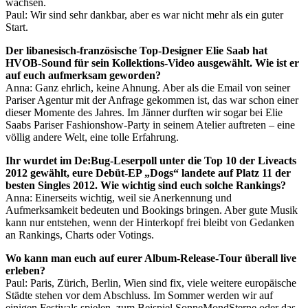
wachsen.
Paul: Wir sind sehr dankbar, aber es war nicht mehr als ein guter
Start.
Der libanesisch-französische Top-Designer Elie Saab hat
HVOB-Sound für sein Kollektions-Video ausgewählt. Wie ist er
auf euch aufmerksam geworden?
Anna: Ganz ehrlich, keine Ahnung. Aber als die Email von seiner
Pariser Agentur mit der Anfrage gekommen ist, das war schon einer
dieser Momente des Jahres. Im Jänner durften wir sogar bei Elie
Saabs Pariser Fashionshow-Party in seinem Atelier auftreten – eine
völlig andere Welt, eine tolle Erfahrung.
Ihr wurdet im De:Bug-Leserpoll unter die Top 10 der Liveacts
2012 gewählt, eure Debüt-EP „Dogs“ landete auf Platz 11 der
besten Singles 2012. Wie wichtig sind euch solche Rankings?
Anna: Einerseits wichtig, weil sie Anerkennung und
Aufmerksamkeit bedeuten und Bookings bringen. Aber gute Musik
kann nur entstehen, wenn der Hinterkopf frei bleibt von Gedanken
an Rankings, Charts oder Votings.
Wo kann man euch auf eurer Album-Release-Tour überall live
erleben?
Paul: Paris, Zürich, Berlin, Wien sind fix, viele weitere europäische
Städte stehen vor dem Abschluss. Im Sommer werden wir auf
einigen Festivals spielen, zum Beispiel SonneMondSterne oder das