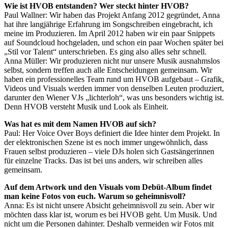
Wie ist HVOB entstanden? Wer steckt hinter HVOB?
Paul Wallner: Wir haben das Projekt Anfang 2012 gegründet, Anna
hat ihre langjährige Erfahrung im Songschreiben eingebracht, ich
meine im Produzieren. Im April 2012 haben wir ein paar Snippets
auf Soundcloud hochgeladen, und schon ein paar Wochen später bei
„Stil vor Talent“ unterschrieben. Es ging also alles sehr schnell.
Anna Müller: Wir produzieren nicht nur unsere Musik ausnahmslos
selbst, sondern treffen auch alle Entscheidungen gemeinsam. Wir
haben ein professionelles Team rund um HVOB aufgebaut – Grafik,
Videos und Visuals werden immer von denselben Leuten produziert,
darunter den Wiener VJs „lichterloh“, was uns besonders wichtig ist.
Denn HVOB versteht Musik und Look als Einheit.
Was hat es mit dem Namen HVOB auf sich?
Paul: Her Voice Over Boys definiert die Idee hinter dem Projekt. In
der elektronischen Szene ist es noch immer ungewöhnlich, dass
Frauen selbst produzieren – viele DJs holen sich Gastsängerinnen
für einzelne Tracks. Das ist bei uns anders, wir schreiben alles
gemeinsam.
Auf dem Artwork und den Visuals vom Debüt-Album findet
man keine Fotos von euch. Warum so geheimnisvoll?
Anna: Es ist nicht unsere Absicht geheimnisvoll zu sein. Aber wir
möchten dass klar ist, worum es bei HVOB geht. Um Musik. Und
nicht um die Personen dahinter. Deshalb vermeiden wir Fotos mit