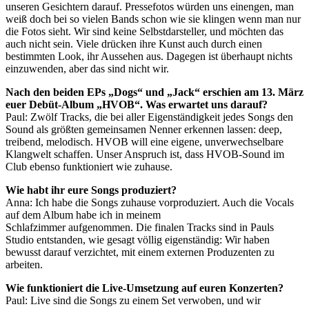
unseren Gesichtern darauf. Pressefotos würden uns einengen, man
weiß doch bei so vielen Bands schon wie sie klingen wenn man nur
die Fotos sieht. Wir sind keine Selbstdarsteller, und möchten das
auch nicht sein. Viele drücken ihre Kunst auch durch einen
bestimmten Look, ihr Aussehen aus. Dagegen ist überhaupt nichts
einzuwenden, aber das sind nicht wir.
Nach den beiden EPs „Dogs“ und „Jack“ erschien am 13. März
euer Debüt-Album „HVOB“. Was erwartet uns darauf?
Paul: Zwölf Tracks, die bei aller Eigenständigkeit jedes Songs den
Sound als größten gemeinsamen Nenner erkennen lassen: deep,
treibend, melodisch. HVOB will eine eigene, unverwechselbare
Klangwelt schaffen. Unser Anspruch ist, dass HVOB-Sound im
Club ebenso funktioniert wie zuhause.
Wie habt ihr eure Songs produziert?
Anna: Ich habe die Songs zuhause vorproduziert. Auch die Vocals
auf dem Album habe ich in meinem
Schlafzimmer aufgenommen. Die finalen Tracks sind in Pauls
Studio entstanden, wie gesagt völlig eigenständig: Wir haben
bewusst darauf verzichtet, mit einem externen Produzenten zu
arbeiten.
Wie funktioniert die Live-Umsetzung auf euren Konzerten?
Paul: Live sind die Songs zu einem Set verwoben, und wir