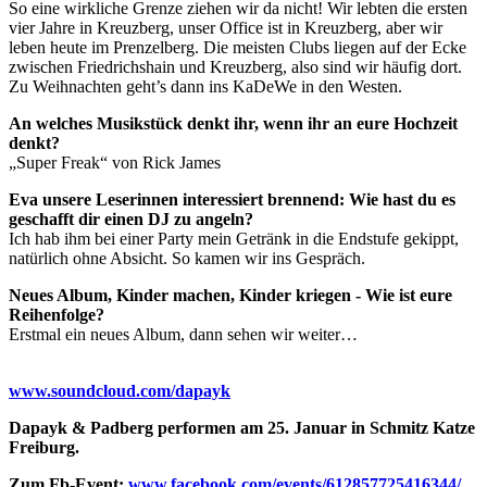
So eine wirkliche Grenze ziehen wir da nicht! Wir lebten die ersten
vier Jahre in Kreuzberg, unser Office ist in Kreuzberg, aber wir
leben heute im Prenzelberg. Die meisten Clubs liegen auf der Ecke
zwischen Friedrichshain und Kreuzberg, also sind wir häufig dort.
Zu Weihnachten geht’s dann ins KaDeWe in den Westen.
An welches Musikstück denkt ihr, wenn ihr an eure Hochzeit
denkt?
„Super Freak“ von Rick James
Eva unsere Leserinnen interessiert brennend: Wie hast du es
geschafft dir einen DJ zu angeln?
Ich hab ihm bei einer Party mein Getränk in die Endstufe gekippt,
natürlich ohne Absicht. So kamen wir ins Gespräch.
Neues Album, Kinder machen, Kinder kriegen - Wie ist eure
Reihenfolge?
Erstmal ein neues Album, dann sehen wir weiter…
www.soundcloud.com/dapayk‎
Dapayk & Padberg performen am 25. Januar in Schmitz Katze
Freiburg.
Zum Fb-Event:
www.facebook.com/events/612857725416344/