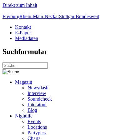
Direkt zum Inhalt
Freiburg
Rhein-Main-Neckar
Stuttgart
Bundesweit
Kontakt
E-Paper
Mediadaten
Suchformular
Magazin
Newsflash
Interview
Soundcheck
Literatour
Blog
Nightlife
Events
Locations
Partypics
Charts