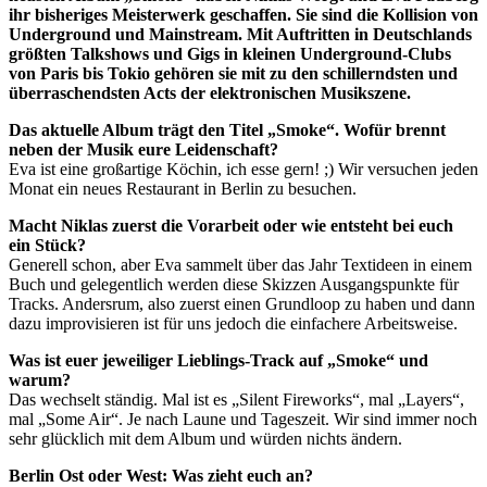
ihr bisheriges Meisterwerk geschaffen. Sie sind die Kollision von
Underground und Mainstream. Mit Auftritten in Deutschlands
größten Talkshows und Gigs in kleinen Underground-Clubs
von Paris bis Tokio gehören sie mit zu den schillerndsten und
überraschendsten Acts der elektronischen Musikszene.
Das aktuelle Album trägt den Titel „Smoke“. Wofür brennt
neben der Musik eure Leidenschaft?
Eva ist eine großartige Köchin, ich esse gern! ;) Wir versuchen jeden
Monat ein neues Restaurant in Berlin zu besuchen.
Macht Niklas zuerst die Vorarbeit oder wie entsteht bei euch
ein Stück?
Generell schon, aber Eva sammelt über das Jahr Textideen in einem
Buch und gelegentlich werden diese Skizzen Ausgangspunkte für
Tracks. Andersrum, also zuerst einen Grundloop zu haben und dann
dazu improvisieren ist für uns jedoch die einfachere Arbeitsweise.
Was ist euer jeweiliger Lieblings-Track auf „Smoke“ und
warum?
Das wechselt ständig. Mal ist es „Silent Fireworks“, mal „Layers“,
mal „Some Air“. Je nach Laune und Tageszeit. Wir sind immer noch
sehr glücklich mit dem Album und würden nichts ändern.
Berlin Ost oder West: Was zieht euch an?