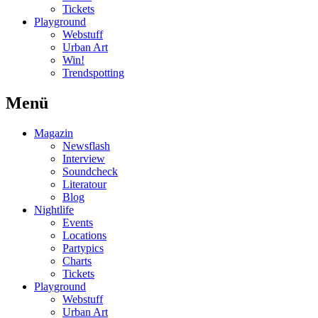
Tickets
Playground
Webstuff
Urban Art
Win!
Trendspotting
Menü
Magazin
Newsflash
Interview
Soundcheck
Literatour
Blog
Nightlife
Events
Locations
Partypics
Charts
Tickets
Playground
Webstuff
Urban Art