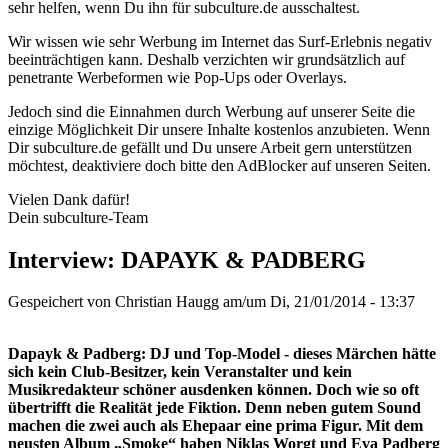
sehr helfen, wenn Du ihn für subculture.de ausschaltest.
Wir wissen wie sehr Werbung im Internet das Surf-Erlebnis negativ
beeinträchtigen kann. Deshalb verzichten wir grundsätzlich auf
penetrante Werbeformen wie Pop-Ups oder Overlays.
Jedoch sind die Einnahmen durch Werbung auf unserer Seite die
einzige Möglichkeit Dir unsere Inhalte kostenlos anzubieten. Wenn
Dir subculture.de gefällt und Du unsere Arbeit gern unterstützen
möchtest, deaktiviere doch bitte den AdBlocker auf unseren Seiten.
Vielen Dank dafür!
Dein subculture-Team
Interview: DAPAYK & PADBERG
Gespeichert von
Christian Haugg
am/um Di, 21/01/2014 - 13:37
Dapayk & Padberg: DJ und Top-Model - dieses Märchen hätte
sich kein Club-Besitzer, kein Veranstalter und kein
Musikredakteur schöner ausdenken können. Doch wie so oft
übertrifft die Realität jede Fiktion. Denn neben gutem Sound
machen die zwei auch als Ehepaar eine prima Figur. Mit dem
neusten Album „Smoke“ haben Niklas Worgt und Eva Padberg