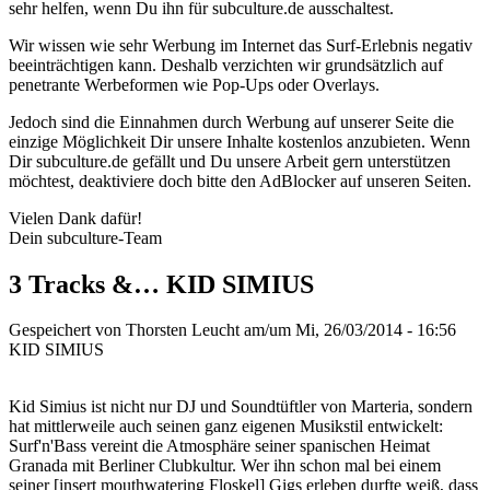
sehr helfen, wenn Du ihn für subculture.de ausschaltest.
Wir wissen wie sehr Werbung im Internet das Surf-Erlebnis negativ
beeinträchtigen kann. Deshalb verzichten wir grundsätzlich auf
penetrante Werbeformen wie Pop-Ups oder Overlays.
Jedoch sind die Einnahmen durch Werbung auf unserer Seite die
einzige Möglichkeit Dir unsere Inhalte kostenlos anzubieten. Wenn
Dir subculture.de gefällt und Du unsere Arbeit gern unterstützen
möchtest, deaktiviere doch bitte den AdBlocker auf unseren Seiten.
Vielen Dank dafür!
Dein subculture-Team
3 Tracks &… KID SIMIUS
Gespeichert von
Thorsten Leucht
am/um Mi, 26/03/2014 - 16:56
KID SIMIUS
Kid Simius ist nicht nur DJ und Soundtüftler von Marteria, sondern
hat mittlerweile auch seinen ganz eigenen Musikstil entwickelt:
Surf'n'Bass vereint die Atmosphäre seiner spanischen Heimat
Granada mit Berliner Clubkultur. Wer ihn schon mal bei einem
seiner [insert mouthwatering Floskel] Gigs erleben durfte weiß, dass