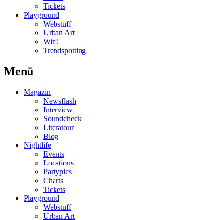
Tickets
Playground
Webstuff
Urban Art
Win!
Trendspotting
Menü
Magazin
Newsflash
Interview
Soundcheck
Literatour
Blog
Nightlife
Events
Locations
Partypics
Charts
Tickets
Playground
Webstuff
Urban Art