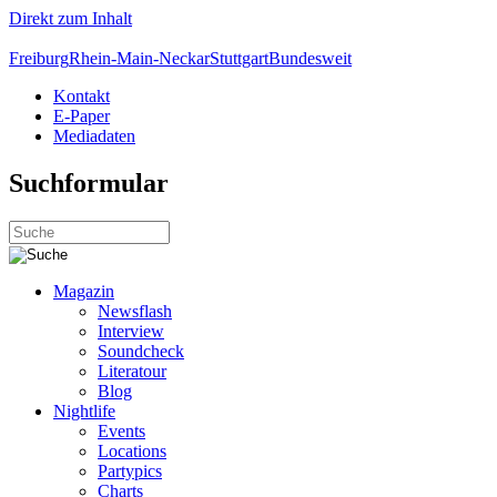
Direkt zum Inhalt
Freiburg
Rhein-Main-Neckar
Stuttgart
Bundesweit
Kontakt
E-Paper
Mediadaten
Suchformular
Magazin
Newsflash
Interview
Soundcheck
Literatour
Blog
Nightlife
Events
Locations
Partypics
Charts