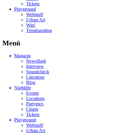
Tickets
Playground
Webstuff
Urban Art
Win!
Trendspotting
Menü
Magazin
Newsflash
Interview
Soundcheck
Literatour
Blog
Nightlife
Events
Locations
Partypics
Charts
Tickets
Playground
Webstuff
Urban Art