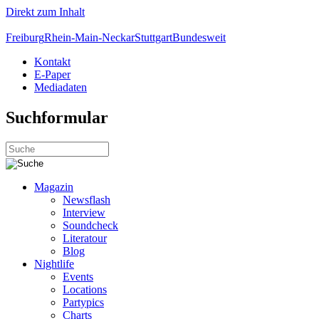
Direkt zum Inhalt
Freiburg
Rhein-Main-Neckar
Stuttgart
Bundesweit
Kontakt
E-Paper
Mediadaten
Suchformular
Magazin
Newsflash
Interview
Soundcheck
Literatour
Blog
Nightlife
Events
Locations
Partypics
Charts