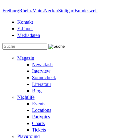
Direkt zum Inhalt
Freiburg
Rhein-Main-Neckar
Stuttgart
Bundesweit
Kontakt
E-Paper
Mediadaten
Suchformular
Magazin
Newsflash
Interview
Soundcheck
Literatour
Blog
Nightlife
Events
Locations
Partypics
Charts
Tickets
Playground