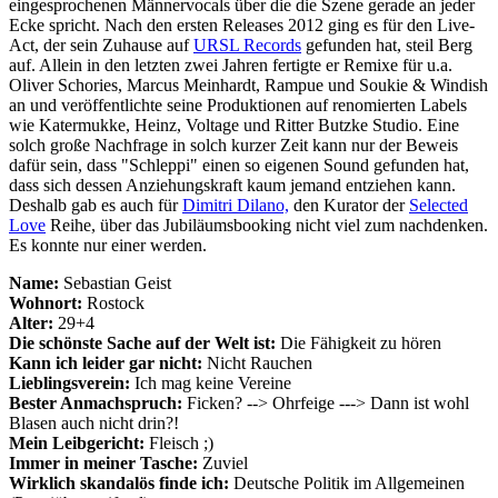
eingesprochenen Männervocals über die die Szene gerade an jeder
Ecke spricht. Nach den ersten Releases 2012 ging es für den Live-
Act, der sein Zuhause auf
URSL Records
gefunden hat, steil Berg
auf. Allein in den letzten zwei Jahren fertigte er Remixe für u.a.
Oliver Schories, Marcus Meinhardt, Rampue und Soukie & Windish
an und veröffentlichte seine Produktionen auf renomierten Labels
wie
Katermukke, Heinz, Voltage und Ritter Butzke Studio. Eine
solch große Nachfrage in solch kurzer Zeit kann nur der Beweis
dafür sein, dass "Schleppi" einen so eigenen Sound gefunden hat,
dass sich dessen Anziehungskraft kaum jemand entziehen kann.
Deshalb gab es auch für
Dimitri Dilano,
den Kurator der
Selected
Love
Reihe, über das Jubiläumsbooking nicht viel zum nachdenken.
Es konnte nur einer werden.
Name:
Sebastian Geist
Wohnort:
Rostock
Alter:
29+4
Die schönste Sache auf der Welt ist:
Die Fähigkeit zu hören
Kann ich leider gar nicht:
Nicht Rauchen
Lieblingsverein:
Ich mag keine Vereine
Bester Anmachspruch:
Ficken? --> Ohrfeige ---> Dann ist wohl
Blasen auch nicht drin?!
Mein Leibgericht:
Fleisch ;)
Immer in meiner Tasche:
Zuviel
Wirklich skandalös finde ich:
Deutsche Politik im Allgemeinen