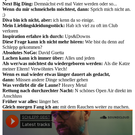
Next Big Ding:
Demnächst evtl mal Vater werden oder so...
Wenn du mir schmeicheln möchtest, dann:
Sprich mich nicht an.
;)
Diva bin ich nicht, aber:
ich kenn da so einige.
Mein Lieblingskleidungsstück:
Hab ich viel zu oft im Club
verloren
Inspiration erfahre ich durch:
Ups&Downs
Diese Frage kann ich nicht mehr hören:
Wie bist du denn auf
Schlepp gekommen?
Absolutes NoGo:
David Guetta
Lachen kann ich immer über:
Alles und jeden
Als wer/was möchtest du wiedergeboren werden:
Als die Katze
meiner Eltern! Verwöhntes Viech!
Wenn es mal wieder etwas länger dauert als gedacht,
dann:
Müssen andere Dinge schneller gehen
Was verdirbt dir die Laune?
Heavy Metal
Rettung nach durchzechter Nacht:
N schönes Open Air direkt im
Anschluss
Früher war alles:
länger her.
Gleich morgen Fang ich an:
mit dem Rauchen weiter zu machen.