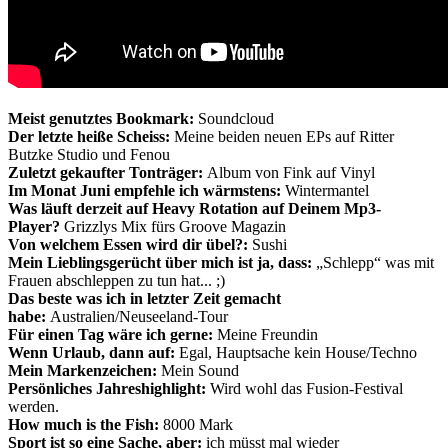
Meist genutztes Bookmark:
Soundcloud
Der letzte heiße Scheiss:
Meine beiden neuen EPs auf Ritter
Butzke Studio und Fenou
Zuletzt gekaufter Tonträger:
Album von Fink auf Vinyl
Im Monat Juni empfehle ich wärmstens:
Wintermantel
Was läuft derzeit auf Heavy Rotation auf Deinem Mp3-
Player?
Grizzlys Mix fürs Groove Magazin
Von welchem Essen wird dir übel?:
Sushi
Mein Lieblingsgerücht über mich ist ja, dass:
„Schlepp“ was mit
Frauen abschleppen zu tun hat... ;)
Das beste was ich in letzter Zeit gemacht
habe:
Australien/Neuseeland-Tour
Für einen Tag wäre ich gerne:
Meine Freundin
Wenn Urlaub, dann auf:
Egal, Hauptsache kein House/Techno
Mein Markenzeichen:
Mein Sound
Persönliches Jahreshighlight:
Wird wohl das Fusion-Festival
werden.
How much is the Fish:
8000 Mark
Sport ist so eine Sache, aber:
ich müsst mal wieder