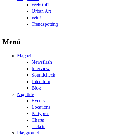
Webstuff
Urban Art
Win!
Trendspotting
Menü
Magazin
Newsflash
Interview
Soundcheck
Literatour
Blog
Nightlife
Events
Locations
Partypics
Charts
Tickets
Playground