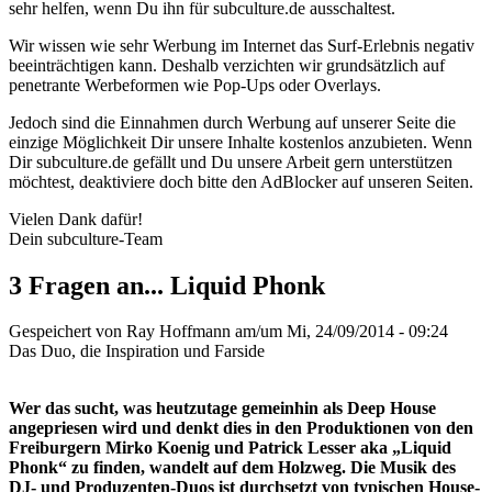
sehr helfen, wenn Du ihn für subculture.de ausschaltest.
Wir wissen wie sehr Werbung im Internet das Surf-Erlebnis negativ
beeinträchtigen kann. Deshalb verzichten wir grundsätzlich auf
penetrante Werbeformen wie Pop-Ups oder Overlays.
Jedoch sind die Einnahmen durch Werbung auf unserer Seite die
einzige Möglichkeit Dir unsere Inhalte kostenlos anzubieten. Wenn
Dir subculture.de gefällt und Du unsere Arbeit gern unterstützen
möchtest, deaktiviere doch bitte den AdBlocker auf unseren Seiten.
Vielen Dank dafür!
Dein subculture-Team
3 Fragen an... Liquid Phonk
Gespeichert von
Ray Hoffmann
am/um Mi, 24/09/2014 - 09:24
Das Duo, die Inspiration und Farside
Wer das sucht, was heutzutage gemeinhin als Deep House
angepriesen wird und denkt dies in den Produktionen von den
Freiburgern Mirko Koenig und Patrick Lesser aka „Liquid
Phonk“ zu finden, wandelt auf dem Holzweg. Die Musik des
DJ- und Produzenten-Duos ist durchsetzt von typischen House-