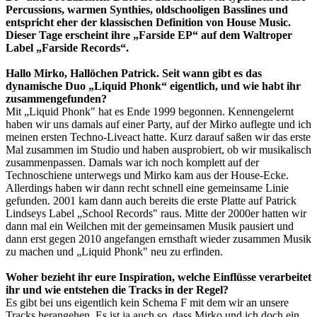
Percussions, warmen Synthies, oldschooligen Basslines und
entspricht eher der klassischen Definition von House Music.
Dieser Tage erscheint ihre „Farside EP“ auf dem Waltroper
Label „Farside Records“.
Hallo Mirko, Hallöchen Patrick. Seit wann gibt es das
dynamische Duo „Liquid Phonk“ eigentlich, und wie habt ihr
zusammengefunden?
Mit „Liquid Phonk" hat es Ende 1999 begonnen. Kennengelernt
haben wir uns damals auf einer Party, auf der Mirko auflegte und ich
meinen ersten Techno-Liveact hatte. Kurz darauf saßen wir das erste
Mal zusammen im Studio und haben ausprobiert, ob wir musikalisch
zusammenpassen. Damals war ich noch komplett auf der
Technoschiene unterwegs und Mirko kam aus der House-Ecke.
Allerdings haben wir dann recht schnell eine gemeinsame Linie
gefunden. 2001 kam dann auch bereits die erste Platte auf Patrick
Lindseys Label „School Records" raus. Mitte der 2000er hatten wir
dann mal ein Weilchen mit der gemeinsamen Musik pausiert und
dann erst gegen 2010 angefangen ernsthaft wieder zusammen Musik
zu machen und „Liquid Phonk" neu zu erfinden.
Woher bezieht ihr eure Inspiration, welche Einflüsse verarbeitet
ihr und wie entstehen die Tracks in der Regel?
Es gibt bei uns eigentlich kein Schema F mit dem wir an unsere
Tracks herangehen. Es ist ja auch so, dass Mirko und ich doch ein