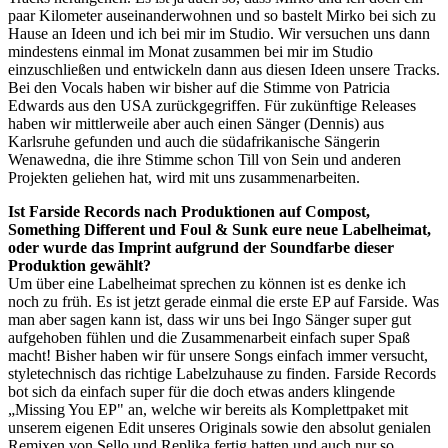
paar Kilometer auseinanderwohnen und so bastelt Mirko bei sich zu
Hause an Ideen und ich bei mir im Studio. Wir versuchen uns dann
mindestens einmal im Monat zusammen bei mir im Studio
einzuschließen und entwickeln dann aus diesen Ideen unsere Tracks.
Bei den Vocals haben wir bisher auf die Stimme von Patricia
Edwards aus den USA zurückgegriffen. Für zukünftige Releases
haben wir mittlerweile aber auch einen Sänger (Dennis) aus
Karlsruhe gefunden und auch die südafrikanische Sängerin
Wenawedna, die ihre Stimme schon Till von Sein und anderen
Projekten geliehen hat, wird mit uns zusammenarbeiten.
Ist Farside Records nach Produktionen auf Compost,
Something Different und Foul & Sunk eure neue Labelheimat,
oder wurde das Imprint aufgrund der Soundfarbe dieser
Produktion gewählt?
Um über eine Labelheimat sprechen zu können ist es denke ich
noch zu früh. Es ist jetzt gerade einmal die erste EP auf Farside. Was
man aber sagen kann ist, dass wir uns bei Ingo Sänger super gut
aufgehoben fühlen und die Zusammenarbeit einfach super Spaß
macht! Bisher haben wir für unsere Songs einfach immer versucht,
styletechnisch das richtige Labelzuhause zu finden. Farside Records
bot sich da einfach super für die doch etwas anders klingende
„Missing You EP" an, welche wir bereits als Komplettpaket mit
unserem eigenen Edit unseres Originals sowie den absolut genialen
Remixen von Sello und Replika fertig hatten und auch nur so