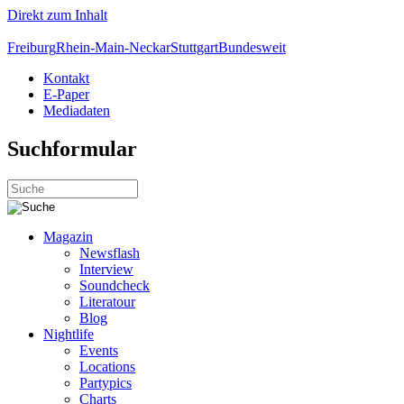
Direkt zum Inhalt
Freiburg
Rhein-Main-Neckar
Stuttgart
Bundesweit
Kontakt
E-Paper
Mediadaten
Suchformular
Magazin
Newsflash
Interview
Soundcheck
Literatour
Blog
Nightlife
Events
Locations
Partypics
Charts