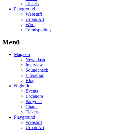
Tickets
Playground
Webstuff
Urban Art
Win!
Trendspotting
Menü
Magazin
Newsflash
Interview
Soundcheck
Literatour
Blog
Nightlife
Events
Locations
Partypics
Charts
Tickets
Playground
Webstuff
Urban Art