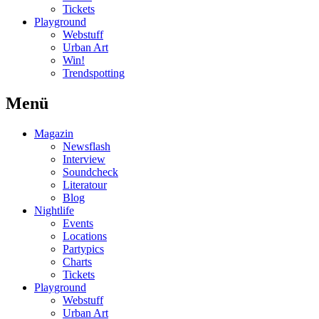
Tickets
Playground
Webstuff
Urban Art
Win!
Trendspotting
Menü
Magazin
Newsflash
Interview
Soundcheck
Literatour
Blog
Nightlife
Events
Locations
Partypics
Charts
Tickets
Playground
Webstuff
Urban Art