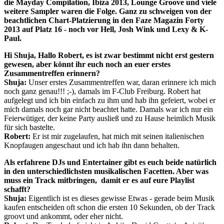
die Mayday Compilation, Ibiza 2013, Lounge Groove und viele
weitere Sampler waren die Folge. Ganz zu schweigen von der
beachtlichen Chart-Platzierung in den Faze Magazin Forty
2013 auf Platz 16 - noch vor Hell, Josh Wink und Lexy & K-
Paul.
Hi Shuja, Hallo Robert, es ist zwar bestimmt nicht erst gestern
gewesen, aber könnt ihr euch noch an euer erstes
Zusammentreffen erinnern?
Shuja:
Unser erstes Zusammentreffen war, daran erinnere ich mich
noch ganz genau!!! ;-), damals im F-Club Freiburg. Robert hat
aufgelegt und ich bin einfach zu ihm und hab ihn gefeiert, wobei er
mich damals noch gar nicht beachtet hatte. Damals war ich nur ein
Feierwütiger, der keine Party ausließ und zu Hause heimlich Musik
für sich bastelte.
Robert:
Er ist mir zugelaufen, hat mich mit seinen italienischen
Knopfaugen angeschaut und ich hab ihn dann behalten.
Als erfahrene DJs und Entertainer gibt es euch beide natürlich
in den unterschiedlichsten musikalischen Facetten. Aber was
muss ein Track mitbringen, damit er es auf eure Playlist
schafft?
Shuja:
Eigentlich ist es dieses gewisse Etwas - gerade beim Musik
kaufen entscheiden oft schon die ersten 10 Sekunden, ob der Track
groovt und ankommt, oder eher nicht.