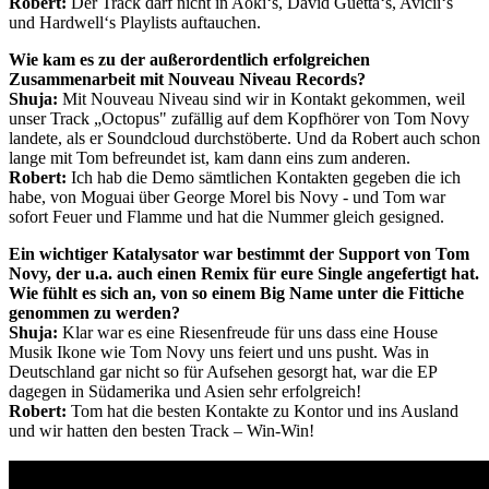
Robert:
Der Track darf nicht in Aoki‘s, David Guetta‘s, Avicii‘s
und Hardwell‘s Playlists auftauchen.
Wie kam es zu der außerordentlich erfolgreichen
Zusammenarbeit mit Nouveau Niveau Records?
Shuja:
Mit Nouveau Niveau sind wir in Kontakt gekommen, weil
unser Track „Octopus" zufällig auf dem Kopfhörer von Tom Novy
landete, als er Soundcloud durchstöberte. Und da Robert auch schon
lange mit Tom befreundet ist, kam dann eins zum anderen.
Robert:
Ich hab die Demo sämtlichen Kontakten gegeben die ich
habe, von Moguai über George Morel bis Novy - und Tom war
sofort Feuer und Flamme und hat die Nummer gleich gesigned.
Ein wichtiger Katalysator war bestimmt der Support von Tom
Novy, der u.a. auch einen Remix für eure Single angefertigt hat.
Wie fühlt es sich an, von so einem Big Name unter die Fittiche
genommen zu werden?
Shuja:
Klar war es eine Riesenfreude für uns dass eine House
Musik Ikone wie Tom Novy uns feiert und uns pusht. Was in
Deutschland gar nicht so für Aufsehen gesorgt hat, war die EP
dagegen in Südamerika und Asien sehr erfolgreich!
Robert:
Tom hat die besten Kontakte zu Kontor und ins Ausland
und wir hatten den besten Track – Win-Win!