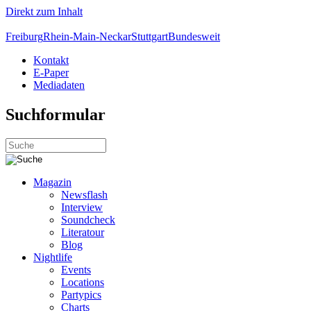
Direkt zum Inhalt
Freiburg
Rhein-Main-Neckar
Stuttgart
Bundesweit
Kontakt
E-Paper
Mediadaten
Suchformular
Magazin
Newsflash
Interview
Soundcheck
Literatour
Blog
Nightlife
Events
Locations
Partypics
Charts