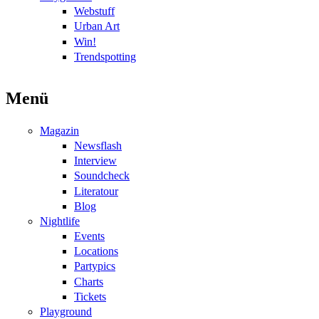
Webstuff
Urban Art
Win!
Trendspotting
Menü
Magazin
Newsflash
Interview
Soundcheck
Literatour
Blog
Nightlife
Events
Locations
Partypics
Charts
Tickets
Playground