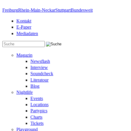
Direkt zum Inhalt
Freiburg
Rhein-Main-Neckar
Stuttgart
Bundesweit
Kontakt
E-Paper
Mediadaten
Suchformular
Magazin
Newsflash
Interview
Soundcheck
Literatour
Blog
Nightlife
Events
Locations
Partypics
Charts
Tickets
Playground