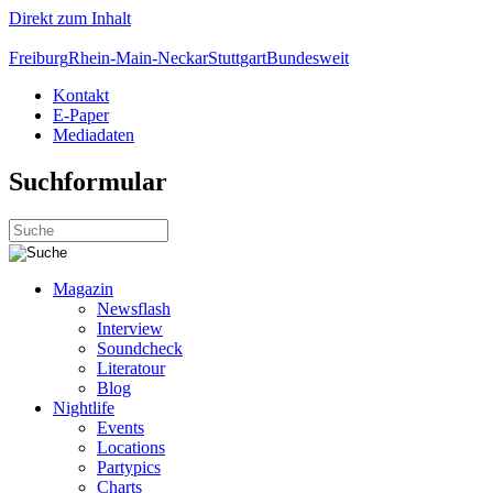
Direkt zum Inhalt
Freiburg
Rhein-Main-Neckar
Stuttgart
Bundesweit
Kontakt
E-Paper
Mediadaten
Suchformular
Magazin
Newsflash
Interview
Soundcheck
Literatour
Blog
Nightlife
Events
Locations
Partypics
Charts