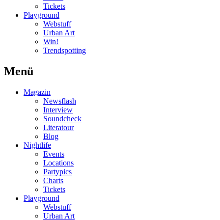
Tickets
Playground
Webstuff
Urban Art
Win!
Trendspotting
Menü
Magazin
Newsflash
Interview
Soundcheck
Literatour
Blog
Nightlife
Events
Locations
Partypics
Charts
Tickets
Playground
Webstuff
Urban Art