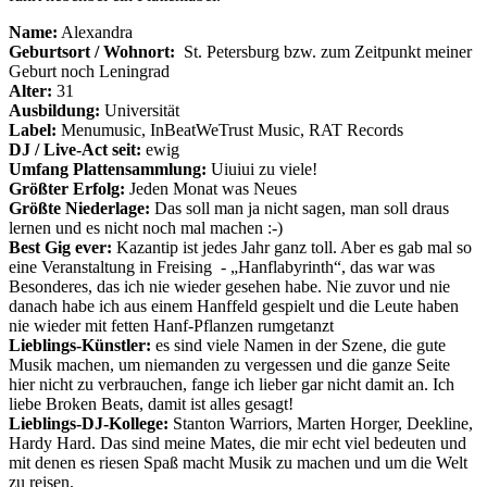
Name:
Alexandra
Geburtsort / Wohnort:
St. Petersburg bzw. zum Zeitpunkt meiner
Geburt noch Leningrad
Alter:
31
Ausbildung:
Universität
Label:
Menumusic, InBeatWeTrust Music, RAT Records
DJ / Live-Act seit:
ewig
Umfang Plattensammlung:
Uiuiui zu viele!
Größter Erfolg:
Jeden Monat was Neues
Größte Niederlage:
Das soll man ja nicht sagen, man soll draus
lernen und es nicht noch mal machen :-)
Best Gig ever:
Kazantip ist jedes Jahr ganz toll. Aber es gab mal so
eine Veranstaltung in Freising - „Hanflabyrinth“, das war was
Besonderes, das ich nie wieder gesehen habe. Nie zuvor und nie
danach habe ich aus einem Hanffeld gespielt und die Leute haben
nie wieder mit fetten Hanf-Pflanzen rumgetanzt
Lieblings-Künstler:
es sind viele Namen in der Szene, die gute
Musik machen, um niemanden zu vergessen und die ganze Seite
hier nicht zu verbrauchen, fange ich lieber gar nicht damit an. Ich
liebe Broken Beats, damit ist alles gesagt!
Lieblings-DJ-Kollege:
Stanton Warriors, Marten Horger, Deekline,
Hardy Hard. Das sind meine Mates, die mir echt viel bedeuten und
mit denen es riesen Spaß macht Musik zu machen und um die Welt
zu reisen.