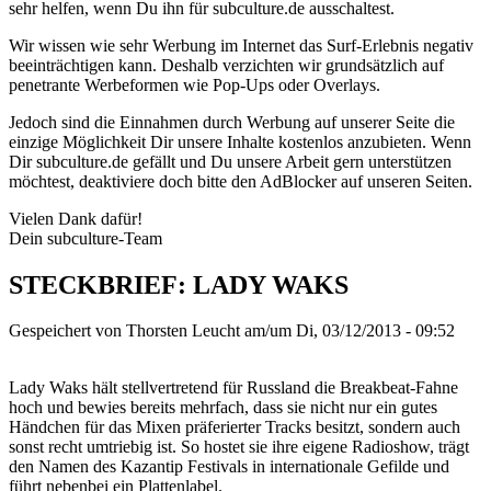
sehr helfen, wenn Du ihn für subculture.de ausschaltest.
Wir wissen wie sehr Werbung im Internet das Surf-Erlebnis negativ
beeinträchtigen kann. Deshalb verzichten wir grundsätzlich auf
penetrante Werbeformen wie Pop-Ups oder Overlays.
Jedoch sind die Einnahmen durch Werbung auf unserer Seite die
einzige Möglichkeit Dir unsere Inhalte kostenlos anzubieten. Wenn
Dir subculture.de gefällt und Du unsere Arbeit gern unterstützen
möchtest, deaktiviere doch bitte den AdBlocker auf unseren Seiten.
Vielen Dank dafür!
Dein subculture-Team
STECKBRIEF: LADY WAKS
Gespeichert von
Thorsten Leucht
am/um Di, 03/12/2013 - 09:52
Lady Waks hält stellvertretend für Russland die Breakbeat-Fahne
hoch und bewies bereits mehrfach, dass sie nicht nur ein gutes
Händchen für das Mixen präferierter Tracks besitzt, sondern auch
sonst recht umtriebig ist. So hostet sie ihre eigene Radioshow, trägt
den Namen des Kazantip Festivals in internationale Gefilde und
führt nebenbei ein Plattenlabel.