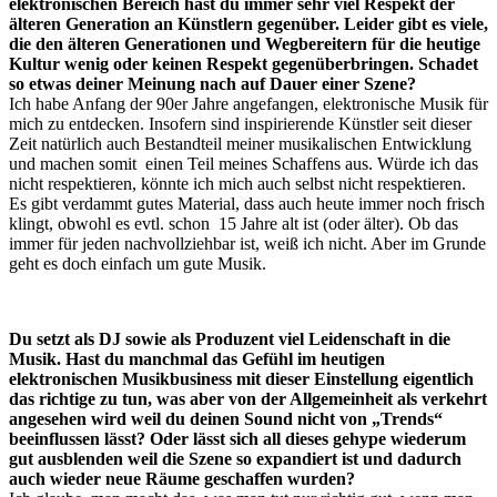
elektronischen Bereich hast du immer sehr viel Respekt der
älteren Generation an Künstlern gegenüber. Leider gibt es viele,
die den älteren Generationen und Wegbereitern für die heutige
Kultur wenig oder keinen Respekt gegenüberbringen. Schadet
so etwas deiner Meinung nach auf Dauer einer Szene?
Ich habe Anfang der 90er Jahre angefangen, elektronische Musik für
mich zu entdecken. Insofern sind inspirierende Künstler seit dieser
Zeit natürlich auch Bestandteil meiner musikalischen Entwicklung
und machen somit einen Teil meines Schaffens aus. Würde ich das
nicht respektieren, könnte ich mich auch selbst nicht respektieren.
Es gibt verdammt gutes Material, dass auch heute immer noch frisch
klingt, obwohl es evtl. schon 15 Jahre alt ist (oder älter). Ob das
immer für jeden nachvollziehbar ist, weiß ich nicht. Aber im Grunde
geht es doch einfach um gute Musik.
Du setzt als DJ sowie als Produzent viel Leidenschaft in die
Musik. Hast du manchmal das Gefühl im heutigen
elektronischen Musikbusiness mit dieser Einstellung eigentlich
das richtige zu tun, was aber von der Allgemeinheit als verkehrt
angesehen wird weil du deinen Sound nicht von „Trends“
beeinflussen lässt? Oder lässt sich all dieses gehype wiederum
gut ausblenden weil die Szene so expandiert ist und dadurch
auch wieder neue Räume geschaffen wurden?