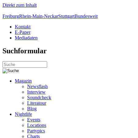
Direkt zum Inhalt
Freiburg
Rhein-Main-Neckar
Stuttgart
Bundesweit
Kontakt
E-Paper
Mediadaten
Suchformular
Magazin
Newsflash
Interview
Soundcheck
Literatour
Blog
Nightlife
Events
Locations
Partypics
Charts