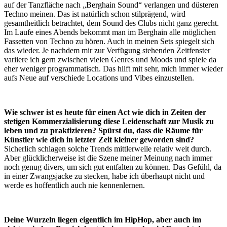
auf der Tanzfläche nach „Berghain Sound“ verlangen und düsteren
Techno meinen. Das ist natürlich schon stilprägend, wird
gesamtheitlich betrachtet, dem Sound des Clubs nicht ganz gerecht.
Im Laufe eines Abends bekommt man im Berghain alle möglichen
Fassetten von Techno zu hören. Auch in meinen Sets spiegelt sich
das wieder. Je nachdem mir zur Verfügung stehenden Zeitfenster
variiere ich gern zwischen vielen Genres und Moods und spiele da
eher weniger programmatisch. Das hilft mit sehr, mich immer wieder
aufs Neue auf verschiede Locations und Vibes einzustellen.
Wie schwer ist es heute für einen Act wie dich in Zeiten der
stetigen Kommerzialisierung diese Leidenschaft zur Musik zu
leben und zu praktizieren? Spürst du, dass die Räume für
Künstler wie dich in letzter Zeit kleiner geworden sind?
Sicherlich schlagen solche Trends mittlerweile relativ weit durch.
Aber glücklicherweise ist die Szene meiner Meinung nach immer
noch genug divers, um sich gut entfalten zu können. Das Gefühl, da
in einer Zwangsjacke zu stecken, habe ich überhaupt nicht und
werde es hoffentlich auch nie kennenlernen.
Deine Wurzeln liegen eigentlich im HipHop, aber auch im