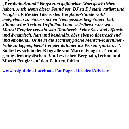
„Berghain-Sound“ längst zum geflügelten Wort geschrieben
haben. Auch wenn dieser Sound von DJ zu DJ stark variiert und
Fengler als Resident der ersten Berghain-Stunde wohl
maßgeblich zu einem solchen Neologismus beigetragen hat,
könnte seine Techno-Definition kaum selbstbewusster sein.
Marcel Fengler versteht sein Handwerk. Seine Sets sind offensiv
und dynamisch, hart und beständig, aber ebenso überraschend
und emotional. Ohne in die Technotypische Mensch-Maschinen-
Falle zu tappen, bleibt Fengler dahinter als Person spürbar. ..".
So liest es sich in der Biografie von Marcel Fengler - Grund
genug dem mystischen Band zwischen Berghain,Techno und
Marcel Fengler auf den Zahn zu fühlen.
www.ostgut.de
-
Faceboo
k FanPage
-
ResidentAdvisor