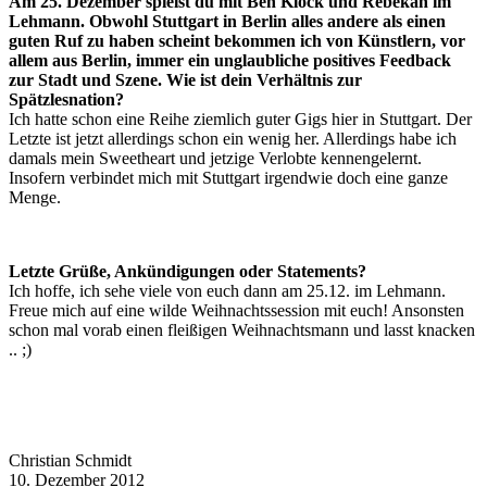
Am 25. Dezember spielst du mit Ben Klock und Rebekah im
Lehmann. Obwohl Stuttgart in Berlin alles andere als einen
guten Ruf zu haben scheint bekommen ich von Künstlern, vor
allem aus Berlin, immer ein unglaubliche positives Feedback
zur Stadt und Szene. Wie ist dein Verhältnis zur
Spätzlesnation?
Ich hatte schon eine Reihe ziemlich guter Gigs hier in Stuttgart. Der
Letzte ist jetzt allerdings schon ein wenig her. Allerdings habe ich
damals mein Sweetheart und jetzige Verlobte kennengelernt.
Insofern verbindet mich mit Stuttgart irgendwie doch eine ganze
Menge.
Letzte Grüße, Ankündigungen oder Statements?
Ich hoffe, ich sehe viele von euch dann am 25.12. im Lehmann.
Freue mich auf eine wilde Weihnachtssession mit euch! Ansonsten
schon mal vorab einen fleißigen Weihnachtsmann und lasst knacken
.. ;)
Christian Schmidt
10. Dezember 2012