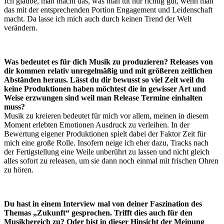
Ich glaube, man macht das, was man tut nur richtig gut, wenn man
das mit der entsprechenden Portion Engagement und Leidenschaft
macht. Da lasse ich mich auch durch keinen Trend der Welt
verändern.
Was bedeutet es für dich Musik zu produzieren? Releases von
dir kommen relativ unregelmäßig und mit größeren zeitlichen
Abständen heraus. Lässt du dir bewusst so viel Zeit weil du
keine Produktionen haben möchtest die in gewisser Art und
Weise erzwungen sind weil man Release Termine einhalten
muss?
Musik zu kreieren bedeutet für mich vor allem, meinen in diesem
Moment erlebten Emotionen Ausdruck zu verleihen. In der
Bewertung eigener Produktionen spielt dabei der Faktor Zeit für
mich eine große Rolle. Insofern neige ich eher dazu, Tracks nach
der Fertigstellung eine Weile unberührt zu lassen und nicht gleich
alles sofort zu releasen, um sie dann noch einmal mit frischen Ohren
zu hören.
Du hast in einem Interview mal von deiner Faszination des
Themas „Zukunft“ gesprochen. Trifft dies auch für den
Musikbereich zu? Oder bist in dieser Hinsicht der Meinung