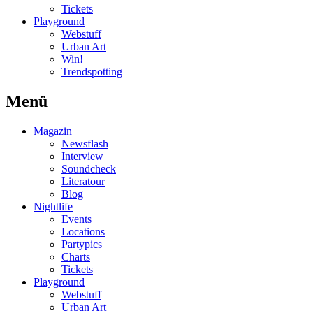
Tickets
Playground
Webstuff
Urban Art
Win!
Trendspotting
Menü
Magazin
Newsflash
Interview
Soundcheck
Literatour
Blog
Nightlife
Events
Locations
Partypics
Charts
Tickets
Playground
Webstuff
Urban Art