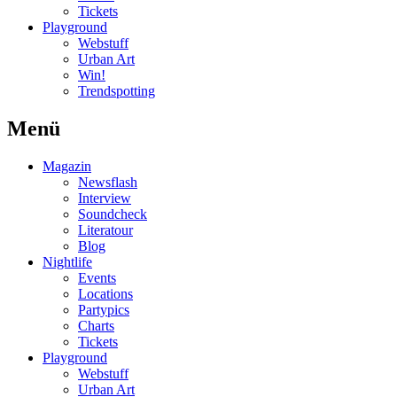
Tickets
Playground
Webstuff
Urban Art
Win!
Trendspotting
Menü
Magazin
Newsflash
Interview
Soundcheck
Literatour
Blog
Nightlife
Events
Locations
Partypics
Charts
Tickets
Playground
Webstuff
Urban Art