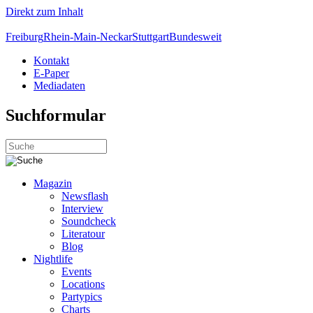
Direkt zum Inhalt
Freiburg
Rhein-Main-Neckar
Stuttgart
Bundesweit
Kontakt
E-Paper
Mediadaten
Suchformular
Magazin
Newsflash
Interview
Soundcheck
Literatour
Blog
Nightlife
Events
Locations
Partypics
Charts