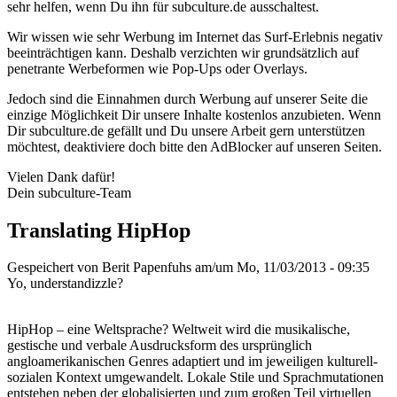
sehr helfen, wenn Du ihn für subculture.de ausschaltest.
Wir wissen wie sehr Werbung im Internet das Surf-Erlebnis negativ
beeinträchtigen kann. Deshalb verzichten wir grundsätzlich auf
penetrante Werbeformen wie Pop-Ups oder Overlays.
Jedoch sind die Einnahmen durch Werbung auf unserer Seite die
einzige Möglichkeit Dir unsere Inhalte kostenlos anzubieten. Wenn
Dir subculture.de gefällt und Du unsere Arbeit gern unterstützen
möchtest, deaktiviere doch bitte den AdBlocker auf unseren Seiten.
Vielen Dank dafür!
Dein subculture-Team
Translating HipHop
Gespeichert von
Berit Papenfuhs
am/um Mo, 11/03/2013 - 09:35
Yo, understandizzle?
HipHop – eine Weltsprache? Weltweit wird die musikalische,
gestische und verbale Ausdrucksform des ursprünglich
angloamerikanischen Genres adaptiert und im jeweiligen kulturell-
sozialen Kontext umgewandelt. Lokale Stile und Sprachmutationen
entstehen neben der globalisierten und zum großen Teil virtuellen