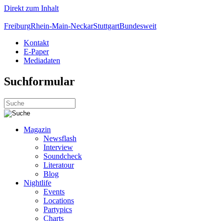
Direkt zum Inhalt
Freiburg
Rhein-Main-Neckar
Stuttgart
Bundesweit
Kontakt
E-Paper
Mediadaten
Suchformular
Magazin
Newsflash
Interview
Soundcheck
Literatour
Blog
Nightlife
Events
Locations
Partypics
Charts