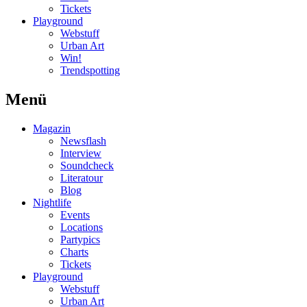
Tickets
Playground
Webstuff
Urban Art
Win!
Trendspotting
Menü
Magazin
Newsflash
Interview
Soundcheck
Literatour
Blog
Nightlife
Events
Locations
Partypics
Charts
Tickets
Playground
Webstuff
Urban Art