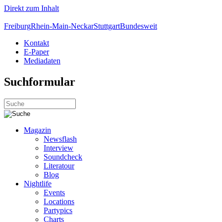
Direkt zum Inhalt
Freiburg
Rhein-Main-Neckar
Stuttgart
Bundesweit
Kontakt
E-Paper
Mediadaten
Suchformular
Magazin
Newsflash
Interview
Soundcheck
Literatour
Blog
Nightlife
Events
Locations
Partypics
Charts