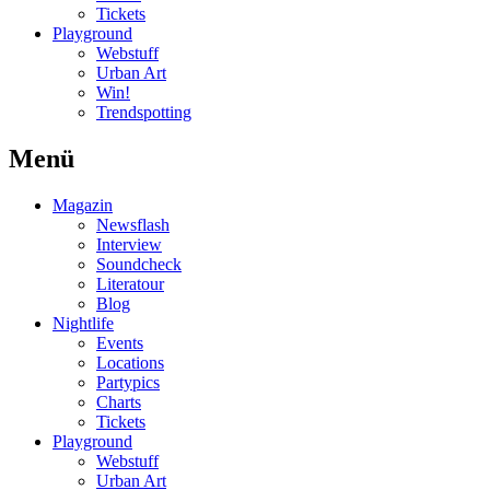
Tickets
Playground
Webstuff
Urban Art
Win!
Trendspotting
Menü
Magazin
Newsflash
Interview
Soundcheck
Literatour
Blog
Nightlife
Events
Locations
Partypics
Charts
Tickets
Playground
Webstuff
Urban Art