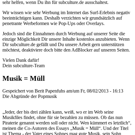
sehr helfen, wenn Du ihn für subculture.de ausschaltest.
Wir wissen wie sehr Werbung im Internet das Surf-Erlebnis negativ
beeinträchtigen kann. Deshalb verzichten wir grundsätzlich auf
penetrante Werbeformen wie Pop-Ups oder Overlays.
Jedoch sind die Einnahmen durch Werbung auf unserer Seite die
einzige Möglichkeit Dir unsere Inhalte kostenlos anzubieten. Wenn
Dir subculture.de gefällt und Du unsere Arbeit gern unterstützen
möchtest, deaktiviere doch bitte den AdBlocker auf unseren Seiten.
Vielen Dank dafür!
Dein subculture-Team
Musik = Müll
Gespeichert von
Berit Papenfuhs
am/um Fr, 08/02/2013 - 16:13
Die Abgründe der Popmusik
„Jeder, der bis drei zählen kann, weiß, wo er im Web seine
Musikfiles findet, ohne für sie bezahlen zu müssen. Ob das nun
Piraterie genannt werden soll oder nicht. Wen kümmert es letztlich“,
meinen die Co-Autoren des Essays „Musik = Müll“. Und der Titel
ist Thema - der Vater eines Sohnes mag gute Musik, sein Sohn