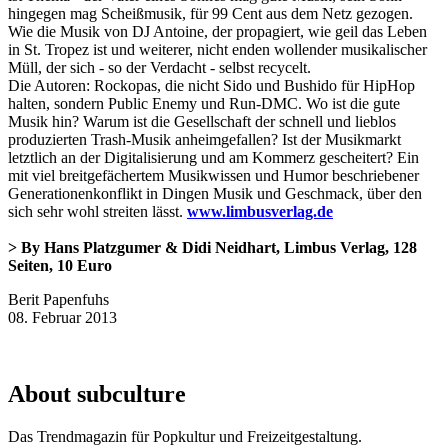
hingegen mag Scheißmusik, für 99 Cent aus dem Netz gezogen.
Wie die Musik von DJ Antoine, der propagiert, wie geil das Leben
in St. Tropez ist und weiterer, nicht enden wollender musikalischer
Müll, der sich - so der Verdacht - selbst recycelt.
Die Autoren: Rockopas, die nicht Sido und Bushido für HipHop
halten, sondern Public Enemy und Run-DMC. Wo ist die gute
Musik hin? Warum ist die Gesellschaft der schnell und lieblos
produzierten Trash-Musik anheimgefallen? Ist der Musikmarkt
letztlich an der Digitalisierung und am Kommerz gescheitert? Ein
mit viel breitgefächertem Musikwissen und Humor beschriebener
Generationenkonflikt in Dingen Musik und Geschmack, über den
sich sehr wohl streiten lässt.
www.limbusverlag.de
> By Hans Platzgumer & Didi Neidhart, Limbus Verlag, 128
Seiten, 10 Euro
Berit Papenfuhs
08. Februar 2013
About subculture
Das Trendmagazin für Popkultur und Freizeitgestaltung.