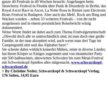
ganze 40 Festivals in 40 Wochen besucht. Angefangen beim
Strawberry Festival in Florida über Punk & Disorderly in Berlin, das
Royal Ascot Race in Ascot, La Notte Rosa in Rimini zum Electronic
Beats Festival in Budapest. Aber auch das Melt!, Rock am Ring und
Wacken wurden – neben 33 weiteren Festivals – von ihr nicht
ausgelassen und in einem persönlichen Reisebericht witzig
dokumentiert.
Weise Worte findet sie dabei auch zum Thema Festivalgemeinschaft:
„Obwohl doch alle so unterschiedlich sind, ist man doch eine große
Familie, in der man akzeptiert wird, auch wenn man drei Tage im
Campingstuhl sitzt und das Alphabet furzt.“
Sie scheute dabei wirklich keinerlei Mühen, reiste in diverse Länder,
hat ihrem Körper so Einiges zugemutet und von ekstatischer Party
mit 500 halbnackten, tätowierten Schwulen bis zum Metal-Festival
mit Schweinskopf-Spießen alles mitgemacht.
www.schwarzkopf-
schwarzkopf.de
> By Christine Neder, Schwarzkopf & Schwarzkopf Verlag,
176 Seiten, 14,95 Euro