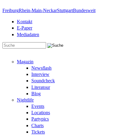
Direkt zum Inhalt
Freiburg
Rhein-Main-Neckar
Stuttgart
Bundesweit
Kontakt
E-Paper
Mediadaten
Suchformular
Magazin
Newsflash
Interview
Soundcheck
Literatour
Blog
Nightlife
Events
Locations
Partypics
Charts
Tickets