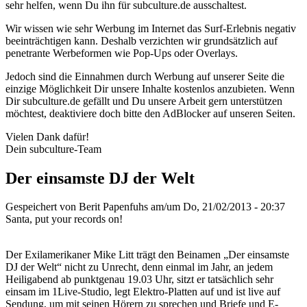
sehr helfen, wenn Du ihn für subculture.de ausschaltest.
Wir wissen wie sehr Werbung im Internet das Surf-Erlebnis negativ
beeinträchtigen kann. Deshalb verzichten wir grundsätzlich auf
penetrante Werbeformen wie Pop-Ups oder Overlays.
Jedoch sind die Einnahmen durch Werbung auf unserer Seite die
einzige Möglichkeit Dir unsere Inhalte kostenlos anzubieten. Wenn
Dir subculture.de gefällt und Du unsere Arbeit gern unterstützen
möchtest, deaktiviere doch bitte den AdBlocker auf unseren Seiten.
Vielen Dank dafür!
Dein subculture-Team
Der einsamste DJ der Welt
Gespeichert von
Berit Papenfuhs
am/um Do, 21/02/2013 - 20:37
Santa, put your records on!
Der Exilamerikaner Mike Litt trägt den Beinamen „Der einsamste
DJ der Welt“ nicht zu Unrecht, denn einmal im Jahr, an jedem
Heiligabend ab punktgenau 19.03 Uhr, sitzt er tatsächlich sehr
einsam im 1Live-Studio, legt Elektro-Platten auf und ist live auf
Sendung, um mit seinen Hörern zu sprechen und Briefe und E-