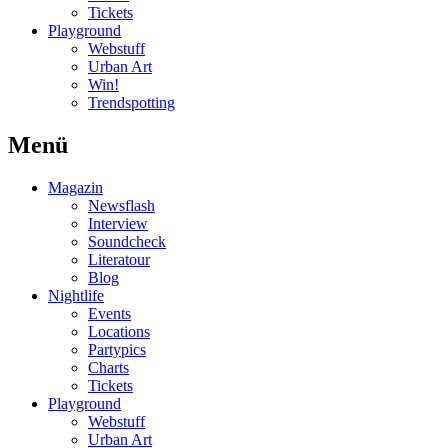
Tickets
Playground
Webstuff
Urban Art
Win!
Trendspotting
Menü
Magazin
Newsflash
Interview
Soundcheck
Literatour
Blog
Nightlife
Events
Locations
Partypics
Charts
Tickets
Playground
Webstuff
Urban Art