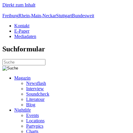
Direkt zum Inhalt
Freiburg
Rhein-Main-Neckar
Stuttgart
Bundesweit
Kontakt
E-Paper
Mediadaten
Suchformular
Magazin
Newsflash
Interview
Soundcheck
Literatour
Blog
Nightlife
Events
Locations
Partypics
Charts