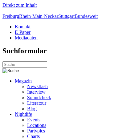
Direkt zum Inhalt
Freiburg
Rhein-Main-Neckar
Stuttgart
Bundesweit
Kontakt
E-Paper
Mediadaten
Suchformular
Magazin
Newsflash
Interview
Soundcheck
Literatour
Blog
Nightlife
Events
Locations
Partypics
Charts