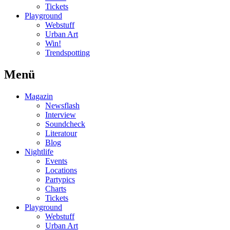
Tickets
Playground
Webstuff
Urban Art
Win!
Trendspotting
Menü
Magazin
Newsflash
Interview
Soundcheck
Literatour
Blog
Nightlife
Events
Locations
Partypics
Charts
Tickets
Playground
Webstuff
Urban Art