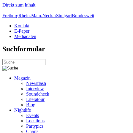
Direkt zum Inhalt
Freiburg
Rhein-Main-Neckar
Stuttgart
Bundesweit
Kontakt
E-Paper
Mediadaten
Suchformular
Magazin
Newsflash
Interview
Soundcheck
Literatour
Blog
Nightlife
Events
Locations
Partypics
Charts