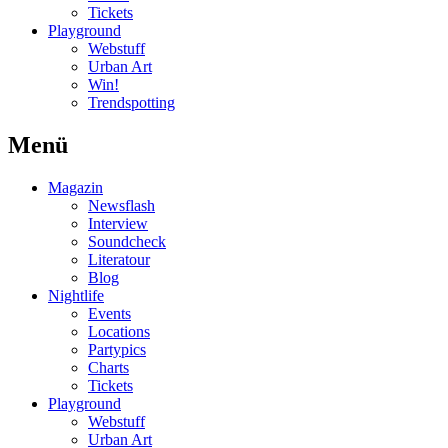
Tickets
Playground
Webstuff
Urban Art
Win!
Trendspotting
Menü
Magazin
Newsflash
Interview
Soundcheck
Literatour
Blog
Nightlife
Events
Locations
Partypics
Charts
Tickets
Playground
Webstuff
Urban Art