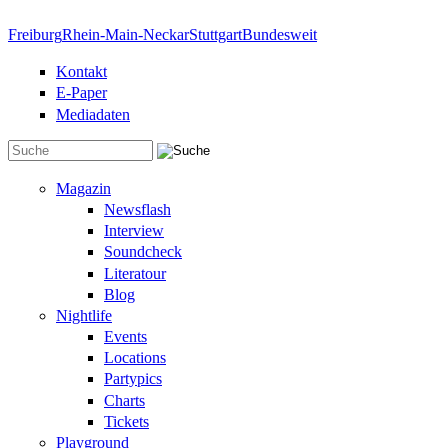
Direkt zum Inhalt
Freiburg
Rhein-Main-Neckar
Stuttgart
Bundesweit
Kontakt
E-Paper
Mediadaten
Suchformular
Magazin
Newsflash
Interview
Soundcheck
Literatour
Blog
Nightlife
Events
Locations
Partypics
Charts
Tickets
Playground