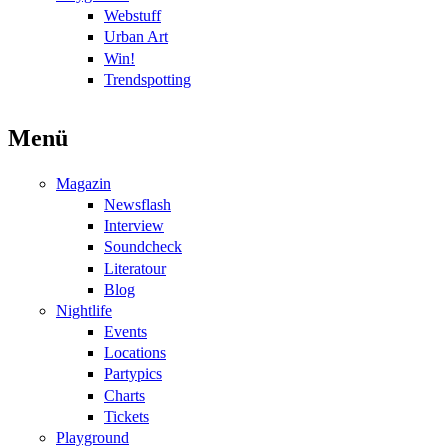
Webstuff
Urban Art
Win!
Trendspotting
Menü
Magazin
Newsflash
Interview
Soundcheck
Literatour
Blog
Nightlife
Events
Locations
Partypics
Charts
Tickets
Playground