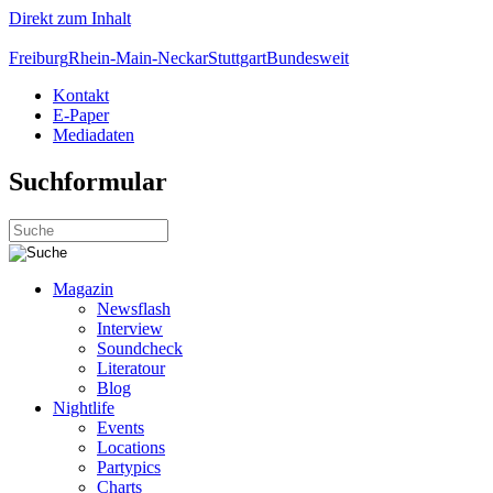
Direkt zum Inhalt
Freiburg
Rhein-Main-Neckar
Stuttgart
Bundesweit
Kontakt
E-Paper
Mediadaten
Suchformular
Magazin
Newsflash
Interview
Soundcheck
Literatour
Blog
Nightlife
Events
Locations
Partypics
Charts