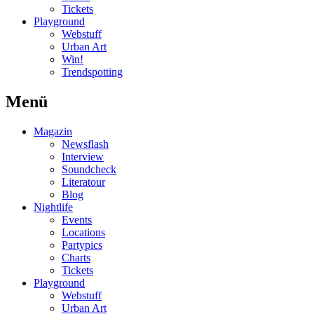
Tickets
Playground
Webstuff
Urban Art
Win!
Trendspotting
Menü
Magazin
Newsflash
Interview
Soundcheck
Literatour
Blog
Nightlife
Events
Locations
Partypics
Charts
Tickets
Playground
Webstuff
Urban Art