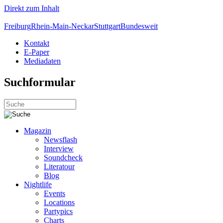
Direkt zum Inhalt
Freiburg
Rhein-Main-Neckar
Stuttgart
Bundesweit
Kontakt
E-Paper
Mediadaten
Suchformular
Magazin
Newsflash
Interview
Soundcheck
Literatour
Blog
Nightlife
Events
Locations
Partypics
Charts