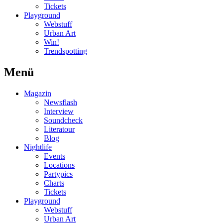
Tickets
Playground
Webstuff
Urban Art
Win!
Trendspotting
Menü
Magazin
Newsflash
Interview
Soundcheck
Literatour
Blog
Nightlife
Events
Locations
Partypics
Charts
Tickets
Playground
Webstuff
Urban Art