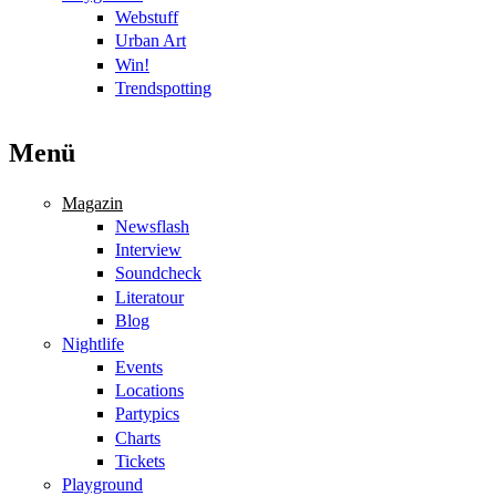
Webstuff
Urban Art
Win!
Trendspotting
Menü
Magazin
Newsflash
Interview
Soundcheck
Literatour
Blog
Nightlife
Events
Locations
Partypics
Charts
Tickets
Playground