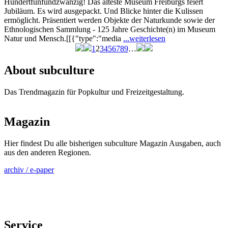
Hundertfünfundzwanzig! Das älteste Museum Freiburgs feiert
Jubiläum. Es wird ausgepackt. Und Blicke hinter die Kulissen
ermöglicht. Präsentiert werden Objekte der Naturkunde sowie der
Ethnologischen Sammlung - 125 Jahre Geschichte(n) im Museum
Natur und Mensch.[[{"type":"media
...weiterlesen
1
2
3
4
5
6
7
8
9
…
Seiten
About subculture
Das Trendmagazin für Popkultur und Freizeitgestaltung.
Magazin
Hier findest Du alle bisherigen subculture Magazin Ausgaben, auch
aus den anderen Regionen.
archiv / e-paper
Service