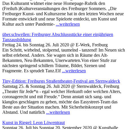
Das Kulturamt widmet eine neue Homepage-Rubrik den
(Freiluft-)Kulturveranstaltungen des Freiburger Sommers. „Die
Freiburger Kunst- und Kulturszene hat in den letzten Wochen neue
Formate entwickelt und neue Spielorte entdeckt, um Kunst und
Kultur auch unter Pandemie-
...weiterlesen
über.schwellen: Freiburger Abschlussstücke einer einjährigen
Tanzausbildung
Freitag 24. bis Sonntag 26. Juli 2020 @ E-Werk, Freiburg
Ein Schritt, wirbelnd, stolpernd, taumelnd - tanzend! Im Neuen sich
selbst erlebend. Anders. Sie wagen sich in Räume des Alt-
Bekannten, Neu-Bekannten, Unerwarteten.Von einer Stufe zur
nächsten springend schillern Träume, Bilder, Szenen und
Fragmente. Es sprudelt Tanz.Elf
...weiterlesen
Tiny-Edition: Freiburgs Straßentheater-Festival am Sternwaldeck
Samstag 25. & Sonntag 26. Juli 2020 @ Sternwaldeck, Freiburg
„Theater für Jede*n - egal welcher Herkunft oder welchen Alters,
coronagerecht und mit Freude.“ Denn anstatt sich sang- und
klanglos geschlagen zu geben, möchte das Easystreet-Team das
Beste aus der Situation machen. Mit Sicherheitskonzept und
Abstand. Und natürlich
...weiterlesen
Kunst in Riegel: Leon Löwentraut
Sonntag 26. Juli bis Sonntag 20. September 2020 @ Kunsthalle