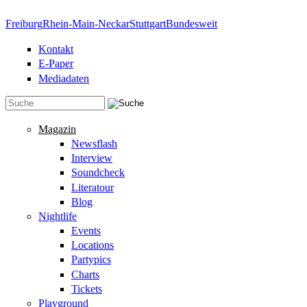
Direkt zum Inhalt
Freiburg
Rhein-Main-Neckar
Stuttgart
Bundesweit
Kontakt
E-Paper
Mediadaten
Suchformular
Magazin
Newsflash
Interview
Soundcheck
Literatour
Blog
Nightlife
Events
Locations
Partypics
Charts
Tickets
Playground