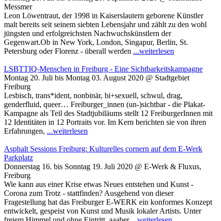
Messmer
Leon Löwentraut, der 1998 in Kaiserslautern geborene Künstler
malt bereits seit seinem siebten Lebensjahr und zählt zu den wohl
jüngsten und erfolgreichsten Nachwuchskünstlern der
Gegenwart.Ob in New York, London, Singapur, Berlin, St.
Petersburg oder Florenz - überall werden
...weiterlesen
LSBTTIQ-Menschen in Freiburg - Eine Sichtbarkeitskampagne
Montag 20. Juli bis Montag 03. August 2020 @ Stadtgebiet
Freiburg
Lesbisch, trans*ident, nonbinär, bi+sexuell, schwul, drag,
genderfluid, queer… Freiburger_innen (un-)sichtbar - die Plakat-
Kampagne als Teil des Stadtjubiläums stellt 12 FreiburgerInnen mit
12 Identitäten in 12 Portraits vor. Im Kern berichten sie von ihren
Erfahrungen,
...weiterlesen
Asphalt Sessions Freiburg: Kulturelles cornern auf dem E-Werk
Parkplatz
Donnerstag 16. bis Sonntag 19. Juli 2020 @ E-Werk & Fluxus,
Freiburg
Wie kann aus einer Krise etwas Neues entstehen und Kunst -
Corona zum Trotz - stattfinden? Ausgehend von dieser
Fragestellung hat das Freiburger E-WERK ein konformes Konzept
entwickelt, gespeist von Kunst und Musik lokaler Artists. Unter
freiem Himmel und ohne Eintritt, aaaber
...weiterlesen