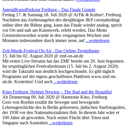
JugendKunstParkour Freiburg – Das Finale Grande
Freitag 17. & Samstag 18. Juli 2020 @ ArTik & Kubus³, Freiburg
Nachdem das Atelierangebot des diesjährigen JKP coronabedingt
online über die Bühne ging, kann das Finale wieder analog, sprich
vor Ort und nah am Kunstwerk, erlebt werden. Das Motto
Grenzenloswerden wurde in den vergangenen Wochen und
Monaten insbesondere durch immer neue, auf
...weiterlesen
Zelt-Musik-Festival On Air - Das Online-Trostpflaster
15. Juli bis 02. August 2020 @ zmf-on-air.de
Mit ersten Live-Streams hat das ZMF bereits am 20. Juni begonnen.
Im ursprünglichen Festivalzeitraum (15. Juli bis 2. August 2020)
wird die Taktzahl nun deutlich hochgeschraubt. Es gibt täglich
Programm auf der eigens geschaffenen Plattform www.zmf-on-
air.de. Kostenlos! Und auch
...weiterlesen
Kino Freiburg: Helmut Newton – The Bad and the Beautiful
Ab Donnerstag 09. Juli 2020 @ Harmonie Kino, Freiburg
Gero von Boehm erzählt die bewegte und bewegende
Lebensgeschichte des in Berlin geborenen, jüdischen Starfotografen,
der 1938 vor den Nationalsozialisten floh. In diesem Jahr wäre er
100 Jahre alt geworden. Nach seiner Flucht über Triest und
Singapur nach Australien
...weiterlesen