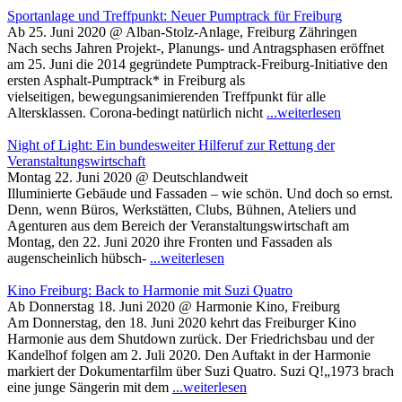
Sportanlage und Treffpunkt: Neuer Pumptrack für Freiburg
Ab 25. Juni 2020 @ Alban-Stolz-Anlage, Freiburg Zähringen
Nach sechs Jahren Projekt-, Planungs- und Antragsphasen eröffnet
am 25. Juni die 2014 gegründete Pumptrack-Freiburg-Initiative den
ersten Asphalt-Pumptrack* in Freiburg als
vielseitigen, bewegungsanimierenden Treffpunkt für alle
Altersklassen. Corona-bedingt natürlich nicht
...weiterlesen
Night of Light: Ein bundesweiter Hilferuf zur Rettung der
Veranstaltungswirtschaft
Montag 22. Juni 2020 @ Deutschlandweit
Illuminierte Gebäude und Fassaden – wie schön. Und doch so ernst.
Denn, wenn Büros, Werkstätten, Clubs, Bühnen, Ateliers und
Agenturen aus dem Bereich der Veranstaltungswirtschaft am
Montag, den 22. Juni 2020 ihre Fronten und Fassaden als
augenscheinlich hübsch-
...weiterlesen
Kino Freiburg: Back to Harmonie mit Suzi Quatro
Ab Donnerstag 18. Juni 2020 @ Harmonie Kino, Freiburg
Am Donnerstag, den 18. Juni 2020 kehrt das Freiburger Kino
Harmonie aus dem Shutdown zurück. Der Friedrichsbau und der
Kandelhof folgen am 2. Juli 2020. Den Auftakt in der Harmonie
markiert der Dokumentarfilm über Suzi Quatro. Suzi Q!„1973 brach
eine junge Sängerin mit dem
...weiterlesen