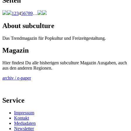
Seiten
1
2
3
4
5
6
7
8
9
…
About subculture
Das Trendmagazin für Popkultur und Freizeitgestaltung.
Magazin
Hier findest Du alle bisherigen subculture Magazin Ausgaben, auch
aus den anderen Regionen.
archiv / e-paper
Service
Impressum
Kontakt
Mediadaten
Newsletter