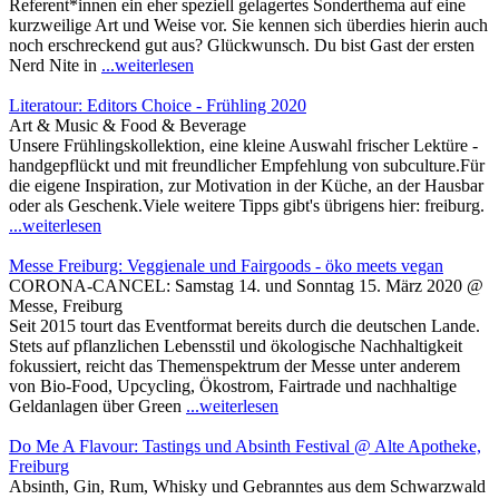
Referent*innen ein eher speziell gelagertes Sonderthema auf eine
kurzweilige Art und Weise vor. Sie kennen sich überdies hierin auch
noch erschreckend gut aus? Glückwunsch. Du bist Gast der ersten
Nerd Nite in
...weiterlesen
Literatour: Editors Choice - Frühling 2020
Art & Music & Food & Beverage
Unsere Frühlingskollektion, eine kleine Auswahl frischer Lektüre -
handgepflückt und mit freundlicher Empfehlung von subculture.Für
die eigene Inspiration, zur Motivation in der Küche, an der Hausbar
oder als Geschenk.Viele weitere Tipps gibt's übrigens hier: freiburg.
...weiterlesen
Messe Freiburg: Veggienale und Fairgoods - öko meets vegan
CORONA-CANCEL: Samstag 14. und Sonntag 15. März 2020 @
Messe, Freiburg
Seit 2015 tourt das Eventformat bereits durch die deutschen Lande.
Stets auf pflanzlichen Lebensstil und ökologische Nachhaltigkeit
fokussiert, reicht das Themenspektrum der Messe unter anderem
von Bio-Food, Upcycling, Ökostrom, Fairtrade und nachhaltige
Geldanlagen über Green
...weiterlesen
Do Me A Flavour: Tastings und Absinth Festival @ Alte Apotheke,
Freiburg
Absinth, Gin, Rum, Whisky und Gebranntes aus dem Schwarzwald