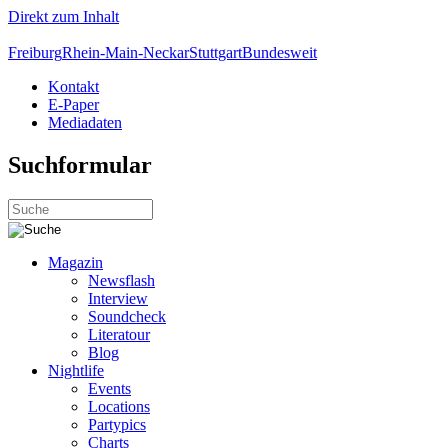
Direkt zum Inhalt
Freiburg
Rhein-Main-Neckar
Stuttgart
Bundesweit
Kontakt
E-Paper
Mediadaten
Suchformular
Magazin
Newsflash
Interview
Soundcheck
Literatour
Blog
Nightlife
Events
Locations
Partypics
Charts