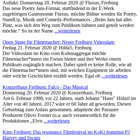
Auftakt: Donnerstag 20. Februar 2020 @ Fluxus, Freiburg
Das neue Poetry Jam-Format, stattfindend in der E-Werk
zugehörigen Gastronomie Fluxus, möchte Bühne werden für Poetry,
StandUp, Musik und Comedy-Performances. „Beim Jam hat alles
Platz, was sich den Weg zum Publikum bahnen und geteilt werden
möchte.“ So ist der Name
...weiterlesen
Open Stage für Filmemacher: Neuer Freiburg Videoslam
Freitag 21. Februar 2020 @ Hilda5, Freiburg
Der Videoslam im Kino vom Kulturaggregat möchte
Filmemacher*innen ein Forum bieten und ihre Werke einem
Publikum zugänglich machen. Dabei spielt es keine Rolle, wie alt
die Filmemacher*innen sind, mit welchen Equipment sie arbeiten
oder welche Geschichten erzählt werden. Egal ob
...weiterlesen
Konzerthaus Freiburg: Falco - Das Musical
Donnerstag 20. Februar 2020 @ Konzerthaus, Freiburg
Am 6. Februar 1998, vor 22 Jahren, starb Johann "Hans" Hölzel im
Alter von 40 Jahren. 2017 wäre er 60 Jahre alt geworden. Diesen
Geburtstag zum Anlass genommen, adaptierte der Passauer
Produzent Oliver Forster (u.a. auch verantwortlich für die
Produktionen „Elvis
...weiterlesen
Kino Freiburg: Das resonance Filmfestival im KoKi featuring PJ
Harvey und Swans