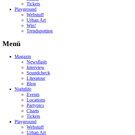
Tickets
Playground
Webstuff
Urban Art
Win!
Trendspotting
Menü
Magazin
Newsflash
Interview
Soundcheck
Literatour
Blog
Nightlife
Events
Locations
Partypics
Charts
Tickets
Playground
Webstuff
Urban Art