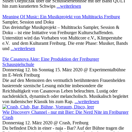
Susen Olejniczak über die Schüsselerlebnisse mit der Band QULT
hin zum kuratierten Schwips
...weiterlesen
Meaning Of Music: Ein Musikprojekt von Multitracks Freiburg
Sampler, Session und Doku
Das dreistufige Musikprojekt – Multitracks Sampler, Session &
Doku – ist eine Initiative von Freiburger Kulturschaffenden.
Unterstützt wird das Vorhaben von Multicore e.V., Klimperstube
e.V. und dem Kulturamt Freiburg. Die erste Phase: Musiker, Bands
und
...weiterlesen
Die Casanova Akte: Eine Produktion der Freiburger
Schauspielschule
Donnerstag 12. bis Sonntag 15. März 2020 @ Experimentalbühne
im E-Werk Freiburg
Die auf den Memoiren des vermutlich berühmtesten Frauenhelden
basierende szenische Lesung möchte insbesondere die
Reichhaltigkeit von Casanovas Leben beleuchten. Lustig oder
nachdenklich, dynamisch oder melancholisch. Musikalisch begleitet
von italienischer Klassik bis zum Rap.
...weiterlesen
Wie Discovery Channel - nur mit Bier: Die Nerd Nite im Freiburger
Crash
Donnerstag 12. März 2020 @ Crash, Freiburg
Du befindest Dich in einer - naja - Bar? Auf der Bühne tragen die