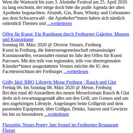
Wem die Wartezeit bis zum 3. Absinthe Festival am 25. April 2020
zu lang erscheint, der möge doch bitte die pralle Agenda der alten
Apotheke begutachten: Absinth, Gin, Rum, Whisky und Gebranntes
aus dem Schwarzwald - die Apotheker*innen haben sich nämlich
ordentlich Themen und
...weiterlesen
Offen für Kunst: Ein Rundgang durch Freiburger Galerien, Museen
und Kunsträume
Sonntag 08. März 2020 @ Diverse Venues, Freiburg
Kunst in Freiburg, die Interessengemeinschaft ortsansässiger
Kunstaussteller, veranstaltet einmal im Jahr den Offen für Kunst
Parcours. Mit den teils von regionalen, teils von überregionalen
Künstler*innen ausgestatteten Venues möchte die IG den
Facettenreichtum der Freiburger
...weiterlesen
Grilly Idol: BBQ Lifestyle Messe Freiburg - Rauch und Glut
Freitag 06. bis Sonntag 08. März 2020 @ Messe, Freiburg
Bei den rund 40 Ausstellern des neuen Messeformats Rauch & Glut
dreht sich erwartungsgemäß alles um den Grill, um Genuss und um
den zugehörigen Lifestyle. Angefangen beim Grillgerät und dem
passenden Equipment, über Grillgut, Drinks, Saucen und Gewürze
bis hin zu besonderen
...weiterlesen
Fluxuriös: Neues Poetry Jam Sequel im Freiburger Restaurant
Fluxus