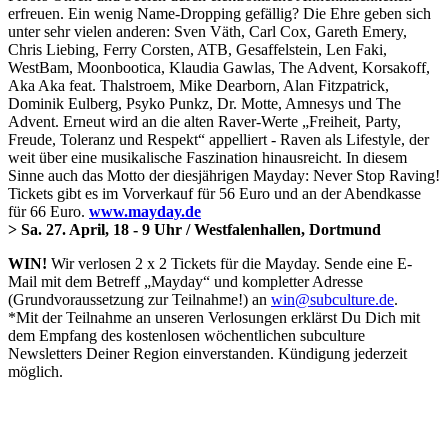
erfreuen. Ein wenig Name-Dropping gefällig? Die Ehre geben sich
unter sehr vielen anderen: Sven Väth, Carl Cox, Gareth Emery,
Chris Liebing, Ferry Corsten, ATB, Gesaffelstein, Len Faki,
WestBam, Moonbootica, Klaudia Gawlas, The Advent, Korsakoff,
Aka Aka feat. Thalstroem, Mike Dearborn, Alan Fitzpatrick,
Dominik Eulberg, Psyko Punkz, Dr. Motte, Amnesys und The
Advent. Erneut wird an die alten Raver-Werte „Freiheit, Party,
Freude, Toleranz und Respekt“ appelliert - Raven als Lifestyle, der
weit über eine musikalische Faszination hinausreicht. In diesem
Sinne auch das Motto der diesjährigen Mayday: Never Stop Raving!
Tickets gibt es im Vorverkauf für 56 Euro und an der Abendkasse
für 66 Euro.
www.mayday.de
> Sa. 27. April, 18 - 9 Uhr / Westfalenhallen, Dortmund
WIN!
Wir verlosen 2 x 2 Tickets für die Mayday. Sende eine E-
Mail mit dem Betreff „Mayday“ und kompletter Adresse
(Grundvoraussetzung zur Teilnahme!) an
win@subculture.de
.
*Mit der Teilnahme an unseren Verlosungen erklärst Du Dich mit
dem Empfang des kostenlosen wöchentlichen subculture
Newsletters Deiner Region einverstanden. Kündigung jederzeit
möglich.