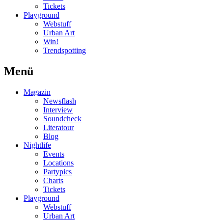
Tickets
Playground
Webstuff
Urban Art
Win!
Trendspotting
Menü
Magazin
Newsflash
Interview
Soundcheck
Literatour
Blog
Nightlife
Events
Locations
Partypics
Charts
Tickets
Playground
Webstuff
Urban Art