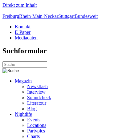
Direkt zum Inhalt
Freiburg
Rhein-Main-Neckar
Stuttgart
Bundesweit
Kontakt
E-Paper
Mediadaten
Suchformular
Magazin
Newsflash
Interview
Soundcheck
Literatour
Blog
Nightlife
Events
Locations
Partypics
Charts