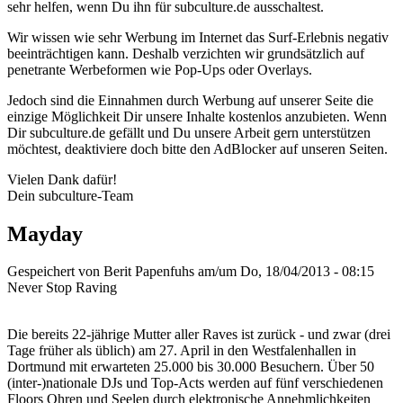
sehr helfen, wenn Du ihn für subculture.de ausschaltest.
Wir wissen wie sehr Werbung im Internet das Surf-Erlebnis negativ
beeinträchtigen kann. Deshalb verzichten wir grundsätzlich auf
penetrante Werbeformen wie Pop-Ups oder Overlays.
Jedoch sind die Einnahmen durch Werbung auf unserer Seite die
einzige Möglichkeit Dir unsere Inhalte kostenlos anzubieten. Wenn
Dir subculture.de gefällt und Du unsere Arbeit gern unterstützen
möchtest, deaktiviere doch bitte den AdBlocker auf unseren Seiten.
Vielen Dank dafür!
Dein subculture-Team
Mayday
Gespeichert von
Berit Papenfuhs
am/um Do, 18/04/2013 - 08:15
Never Stop Raving
Die bereits 22-jährige Mutter aller Raves ist zurück - und zwar (drei
Tage früher als üblich) am 27. April in den Westfalenhallen in
Dortmund mit erwarteten 25.000 bis 30.000 Besuchern. Über 50
(inter-)nationale DJs und Top-Acts werden auf fünf verschiedenen
Floors Ohren und Seelen durch elektronische Annehmlichkeiten