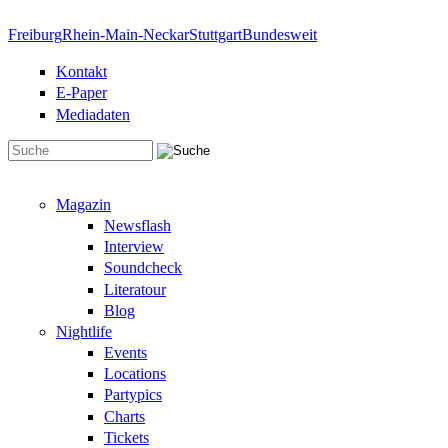
Direkt zum Inhalt
Freiburg
Rhein-Main-Neckar
Stuttgart
Bundesweit
Kontakt
E-Paper
Mediadaten
Suchformular
Magazin
Newsflash
Interview
Soundcheck
Literatour
Blog
Nightlife
Events
Locations
Partypics
Charts
Tickets