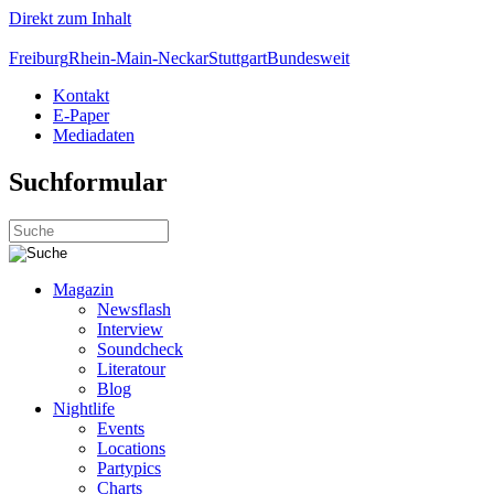
Direkt zum Inhalt
Freiburg
Rhein-Main-Neckar
Stuttgart
Bundesweit
Kontakt
E-Paper
Mediadaten
Suchformular
Magazin
Newsflash
Interview
Soundcheck
Literatour
Blog
Nightlife
Events
Locations
Partypics
Charts