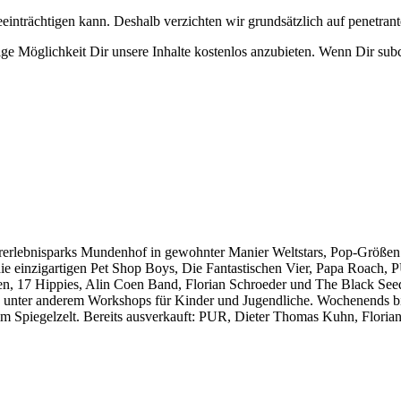
eeinträchtigen kann. Deshalb verzichten wir grundsätzlich auf penetr
e Möglichkeit Dir unsere Inhalte kostenlos anzubieten. Wenn Dir subcu
rerlebnisparks Mundenhof in gewohnter Manier Weltstars, Pop-Größen
ie einzigartigen Pet Shop Boys, Die Fantastischen Vier, Papa Roach,
n, 17 Hippies, Alin Coen Band, Florian Schroeder und The Black See
 es unter anderem Workshops für Kinder und Jugendliche. Wochenends bi
tt im Spiegelzelt. Bereits ausverkauft: PUR, Dieter Thomas Kuhn, Flor