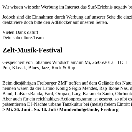
Wir wissen wie sehr Werbung im Internet das Surf-Erlebnis negativ b
Jedoch sind die Einnahmen durch Werbung auf unserer Seite die einzig
deaktiviere doch bitte den AdBlocker auf unseren Seiten.
Vielen Dank dafür!
Dein subculture-Team
Zelt-Musik-Festival
Gespeichert von
Johannes Windisch
am/um Mi, 26/06/2013 - 11:11
Pop, Klassik, Blues, Jazz, Rock & Rap
Beim diesjährigen Freiburger ZMF treffen auf dem Gelände des Natu
nennen wären da der Latino-König Sérgio Mendes, Rap-Ikone Nas, d
Band, LaBrassBanda, Fard, Oropax, Lary, Karamelo Santo, Ohrboote
Aber auch für ein reichhaltiges Actionprogramm ist gesorgt, so gibt
präsentierten DJ-Nächte urbane Tanzkultur bei (meist) freiem Eintri
> Mi. 26. Juni - So. 14. Juli / Mundenhofgelände, Freiburg