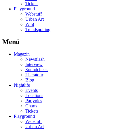
Tickets
Playground
Webstuff
Urban Art
Win!
Trendspotting
Menü
Magazin
Newsflash
Interview
Soundcheck
Literatour
Blog
Nightlife
Events
Locations
Partypics
Charts
Tickets
Playground
Webstuff
Urban Art