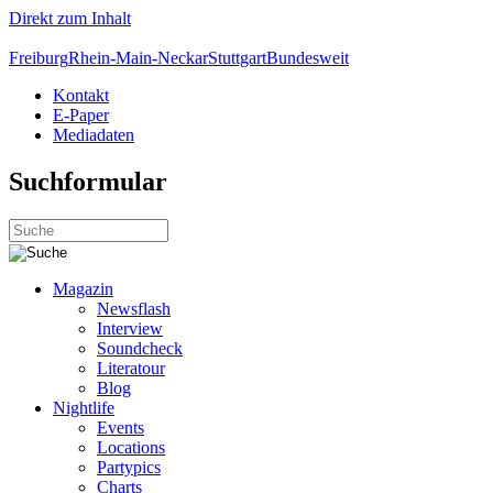
Direkt zum Inhalt
Freiburg
Rhein-Main-Neckar
Stuttgart
Bundesweit
Kontakt
E-Paper
Mediadaten
Suchformular
Magazin
Newsflash
Interview
Soundcheck
Literatour
Blog
Nightlife
Events
Locations
Partypics
Charts