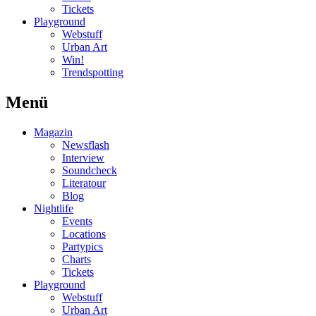
Tickets
Playground
Webstuff
Urban Art
Win!
Trendspotting
Menü
Magazin
Newsflash
Interview
Soundcheck
Literatour
Blog
Nightlife
Events
Locations
Partypics
Charts
Tickets
Playground
Webstuff
Urban Art