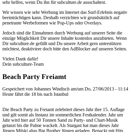
sehr helfen, wenn Du ihn für subculture.de ausschaltest.
Wir wissen wie sehr Werbung im Internet das Surf-Erlebnis negativ
beeinträchtigen kann. Deshalb verzichten wir grundsätzlich auf
penetrante Werbeformen wie Pop-Ups oder Overlays.
Jedoch sind die Einnahmen durch Werbung auf unserer Seite die
einzige Möglichkeit Dir unsere Inhalte kostenlos anzubieten. Wenn
Dir subculture.de gefällt und Du unsere Arbeit gern unterstützen
möchtest, deaktiviere doch bitte den AdBlocker auf unseren Seiten.
Vielen Dank dafür!
Dein subculture-Team
Beach Party Freiamt
Gespeichert von
Johannes Windisch
am/um Do, 27/06/2013 - 11:14
Heute fährt die 18 bis nach Istanbul
Die Beach Party zu Freiamt zelebriert dieses Jahr ihre 15. Auflage
und gilt somit als Instanz im sommerlichen Festkalender. Jahr um
Jahr wird hier auf 50 Tonnen Sand zu Party- und Chart-Musik
getanzt bis die Palme wackelt. Als Stargast hat man dieses Jahr
Jürgen Milski alias Big Brother Jürgen geladen. Bepackt mit Hits