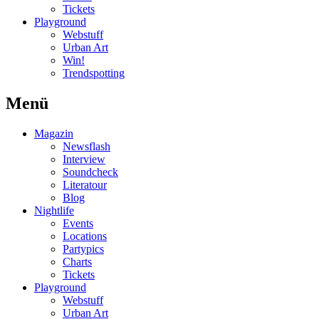
Tickets
Playground
Webstuff
Urban Art
Win!
Trendspotting
Menü
Magazin
Newsflash
Interview
Soundcheck
Literatour
Blog
Nightlife
Events
Locations
Partypics
Charts
Tickets
Playground
Webstuff
Urban Art