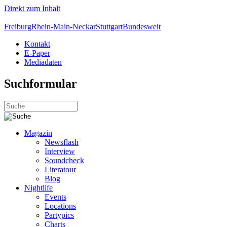
Direkt zum Inhalt
Freiburg
Rhein-Main-Neckar
Stuttgart
Bundesweit
Kontakt
E-Paper
Mediadaten
Suchformular
Magazin
Newsflash
Interview
Soundcheck
Literatour
Blog
Nightlife
Events
Locations
Partypics
Charts