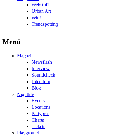
Webstuff
Urban Art
Win!
Trendspotting
Menü
Magazin
Newsflash
Interview
Soundcheck
Literatour
Blog
Nightlife
Events
Locations
Partypics
Charts
Tickets
Playground