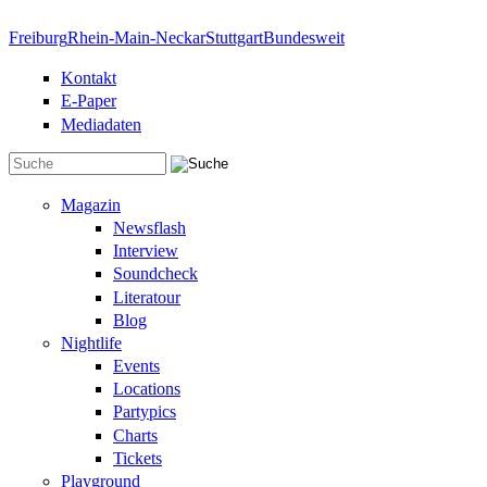
Direkt zum Inhalt
Freiburg
Rhein-Main-Neckar
Stuttgart
Bundesweit
Kontakt
E-Paper
Mediadaten
Suchformular
Magazin
Newsflash
Interview
Soundcheck
Literatour
Blog
Nightlife
Events
Locations
Partypics
Charts
Tickets
Playground