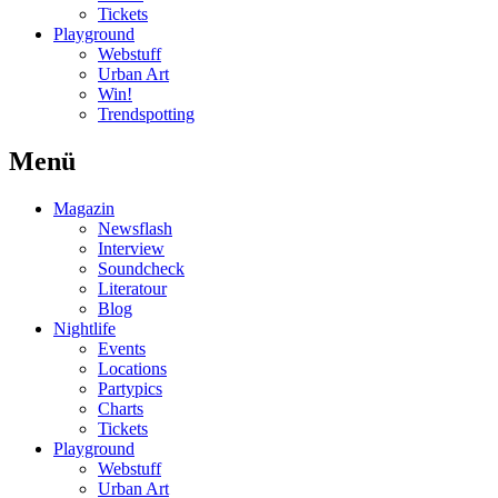
Tickets
Playground
Webstuff
Urban Art
Win!
Trendspotting
Menü
Magazin
Newsflash
Interview
Soundcheck
Literatour
Blog
Nightlife
Events
Locations
Partypics
Charts
Tickets
Playground
Webstuff
Urban Art