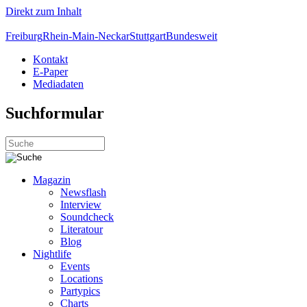
Direkt zum Inhalt
Freiburg
Rhein-Main-Neckar
Stuttgart
Bundesweit
Kontakt
E-Paper
Mediadaten
Suchformular
Magazin
Newsflash
Interview
Soundcheck
Literatour
Blog
Nightlife
Events
Locations
Partypics
Charts