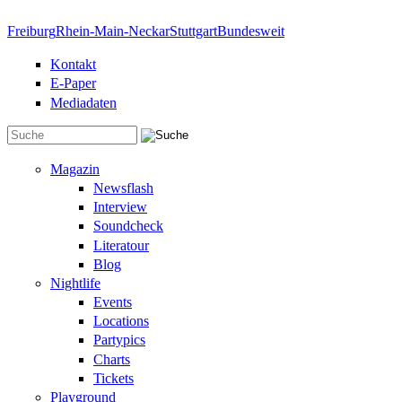
Direkt zum Inhalt
Freiburg
Rhein-Main-Neckar
Stuttgart
Bundesweit
Kontakt
E-Paper
Mediadaten
Suchformular
Magazin
Newsflash
Interview
Soundcheck
Literatour
Blog
Nightlife
Events
Locations
Partypics
Charts
Tickets
Playground