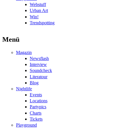
Webstuff
Urban Art
Win!
Trendspotting
Menü
Magazin
Newsflash
Interview
Soundcheck
Literatour
Blog
Nightlife
Events
Locations
Partypics
Charts
Tickets
Playground