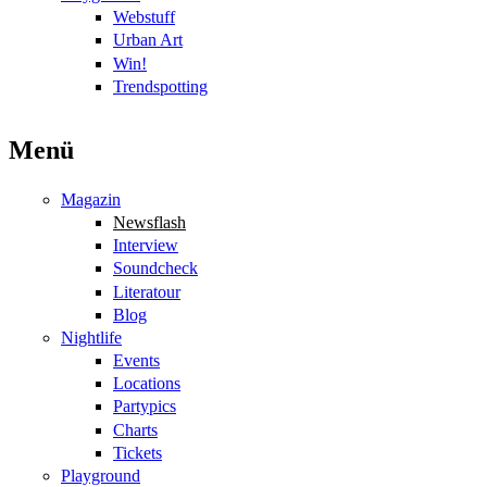
Webstuff
Urban Art
Win!
Trendspotting
Menü
Magazin
Newsflash
Interview
Soundcheck
Literatour
Blog
Nightlife
Events
Locations
Partypics
Charts
Tickets
Playground