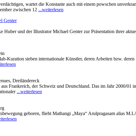
verdächtigen, wartet die Konstante auch mit einem powschen unverkra
ezember zwischen 12
...weiterlesen
el Genter
Huber und der Illustrator Michael Genter zur Präsentation ihrer aktue
ein
b-Kuration sieben internationale Künstler, deren Arbeiten bzw. deren S
iterlesen
nues, Dreiländereck
n aus Frankreich, der Schweiz und Deutschland. Das im Jahr 2000/01 i
ationaler
...weiterlesen
rg
tsbewegung geboren, flieht Mathangi „Maya“ Arulpragasam alias M.I.A
eiterlesen