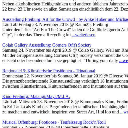
Neben alkoholischen Heißgetränken und anderen üblichen Jahreszeit
22 bzw. 23 Uhr sowie an allen Samstagen einschließlich dem 22. D
Ausstellung Freiburg: Art for the Crowd - by Anke Huber und Micha
Läuft ab Freitag 23. November 2018 @ Raum25, Freiburg
Unter dem Titel “Art For The Crowd“ laden die Grafikdesignerin Anke 
City“, in der das Thema Recycling im
...weiterlesen
Colab Gallery Ausstellung: Corners Of(f) Society
Samstag 24. November bis April 2019 @ Colab Gallery, Weil am Rh
Mit der Gruppenausstellung Corners Of(f) Society versammelt die Cola
entsteht oder besonders durch sie geprägt ist. "During your daily
...we
Regionale19: Künstlerische Positionen - Trinational
Donnerstag 22. November bis Sonntag 06. Januar 2019 @ Diverse Ve
Die grenzüberschreitende Kunstausstellung verknüpft 18 Institutione
zwischen KünstlerInnen, Kulturschaffenden und Institutionen auf trin
Kino Freiburg: Matangi/Maya/M.I.A.
Läuft ab Mittwoch 28. November 2018 @ Kommunales Kino, Freibu
In Sri Lanka als Kind des Begründers der tamilischen Unabhängigkei
zu machen und entwickelt, inspiriert von Street Art, HipHop und
...w
Musical Offenburg: Footloose - Teufelszeug Rock’n’Roll
Sonntag 25. November 2018 @ Oberrheinhalle, Offenburg