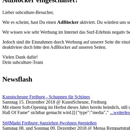
AdBlocker eingeschaltet?
Lieber subculture-Besucher,
Wie es scheint, hast Du einen
AdBlocker
aktiviert. Du würdest uns s
Wir wissen wie sehr Werbung im Internet das Surf-Erlebnis negativ b
Jedoch sind die Einnahmen durch Werbung auf unserer Seite die einzig
deaktiviere doch bitte den AdBlocker auf unseren Seiten.
Vielen Dank dafür!
Dein subculture-Team
Newsflash
Kunstscheune Freiburg - Schuppen für Schönes
Samstag 15. Dezember 2018 @ KunstScheune, Freiburg
Mit einem Soft-Opening im Herbst dieses Jahrs bereits heimlich, stil
Hall Of Fame“ sichtbar gemacht wird.[[{"type":"media","
...weiterle
StijlMarkt Freiburg: #anziehen #wohnen #genießen
Samstag 08. und Sonntag 09. Dezember 2018 @ Mensa Rempartstraß