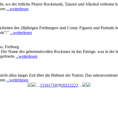
eht, wo der örtliche Pfarrer Rockmusik, Tanzen und Alkohol verboten ha
Hero
...weiterlesen
Arbeiten des 28jährigen Freiburgers sind Comic Figuren und Portraits b
ode":"
...weiterlesen
o, Freiburg
r Name des geheimnisvollen Rockstars ist das Einzige, was in der 
 gefeierte
...weiterlesen
nicht allzu langer Zeit über die Bühnen der Nation. Das unkonventione
lten
...weiterlesen
…
15
16
17
18
19
20
21
22
23
…