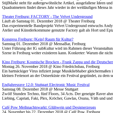
StijlMarkt steht für außergewöhnliche Artikel, ausgefallene Ideen un
Quadratmetern findet dieses Jahr wieder in der weitläufigen Mensa i
Theater Freiburg: FACTORY - The Velvet Underground
Läuft ab Samstag 01. Dezember 2018 @ Theater Freiburg
Das experimentelle Bandprojekt Velvet Underground entwuchs Andy W
Atelier und Künstlerkommune genutzte Factory galt als Hort und Epi
Kongress Freiburg: [Kein] Raum für Kultur?
Samstag 01. Dezember 2018 @ MensaBar, Freiburg
Unter Führung der IG subKultur wird im Rahmen dieser Veranstaltung
Szene in Freiburg weiter existieren kann. Konkreter: Warum die nich
Kino Freiburg: Kosmische Brocken - Frank Zappa und die Deutsche
Montag 26. November 2018 @ Kino Friedrichsbau, Freiburg
Ein hartnäckiger Virus infiziert junge Musikliebhaber gleichermaßen
kleinen Ferienort an der Ostseeküste ein Festival gegründet, zu dem s
Endjahresrave 12.0: Stuttgart Electronic Music Festival
Samstag 08. Dezember 2018 @ Messe Stuttgart
Zwölf Stunden Techno, fünf Floors, 34 Acts. Der geneigte Raver ahnt e
Liebing, Capriati, Faki, Plex, Kröcher, Gawlas, Osuna, Väth und un
Café Pow Meihnachtswarkt: Glühwein und Designerzeugs
24. November bis 22. Dezember 2018 @ Café Pow, Freiburg