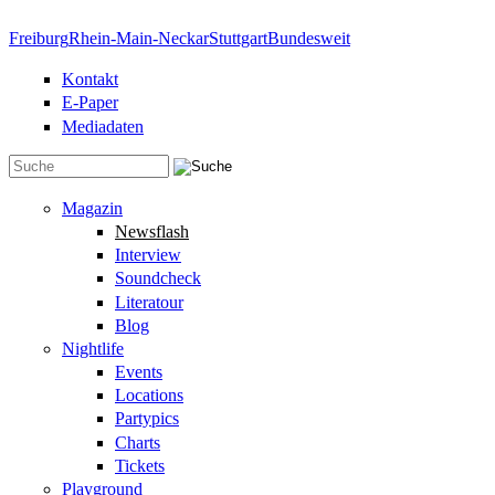
Direkt zum Inhalt
Freiburg
Rhein-Main-Neckar
Stuttgart
Bundesweit
Kontakt
E-Paper
Mediadaten
Suchformular
Magazin
Newsflash
Interview
Soundcheck
Literatour
Blog
Nightlife
Events
Locations
Partypics
Charts
Tickets
Playground