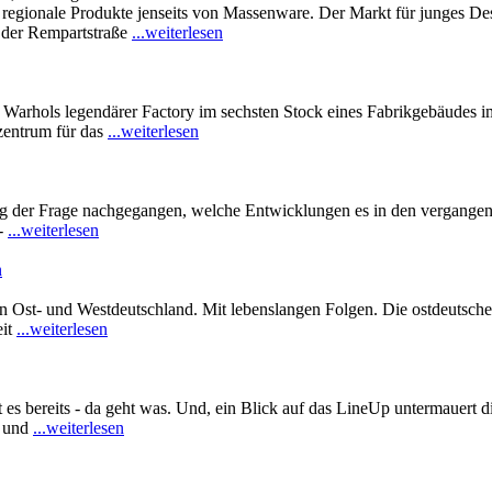
d regionale Produkte jenseits von Massenware. Der Markt für junges De
n der Rempartstraße
...weiterlesen
arhols legendärer Factory im sechsten Stock eines Fabrikgebäudes i
zentrum für das
...weiterlesen
 der Frage nachgegangen, welche Entwicklungen es in den vergangenen
t-
...weiterlesen
n
 in Ost- und Westdeutschland. Mit lebenslangen Folgen. Die ostdeutsc
eit
...weiterlesen
s bereits - da geht was. Und, ein Blick auf das LineUp untermauert die
d und
...weiterlesen