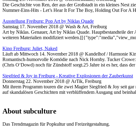
Die Geschichte von Ren, der aus der Großstadt in ein kleines Nest zi
Nummer-Eins-Hits - Let’s Hear It For The Boy, Holding Out For A 
Ausstellung Freiburg: Pop Art by Niklas Quade
Samstag 17. November 2018 @ Wash & Art, Freiburg
Art by Niklas. Genauer, Art by Niklas Quade. Hauptbestandteile der 
weiteren Materialien modifiziert werden.[[{"type":"media","view_m
Kino Freiburg: Juliet, Naked
Läuft ab Mittwoch 14. November 2018 @ Kandelhof / Harmonie Kin
Romantisch-humorvolle Komödie nach Nick Hornby. Tucker Crowe: De
(Chris O‘Dowd) noch für Zündstoff sorgt.25 Jahre ist es her, dass der
Siegfried & Joy in Freiburg - Kreative Explosionen der Zauberkunst
Donnerstag 22. November 2018 @ ArTik, Freiburg
Mit ihrem Programm touren die zwei Magier Siegfried & Joy seit gar 
auf skandalösen Geschichten mit verblüffendem Ausgang und beinha
Seiten
About subculture
Das Trendmagazin für Popkultur und Freizeitgestaltung.