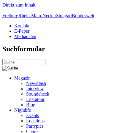
Direkt zum Inhalt
Freiburg
Rhein-Main-Neckar
Stuttgart
Bundesweit
Kontakt
E-Paper
Mediadaten
Suchformular
Magazin
Newsflash
Interview
Soundcheck
Literatour
Blog
Nightlife
Events
Locations
Partypics
Charts