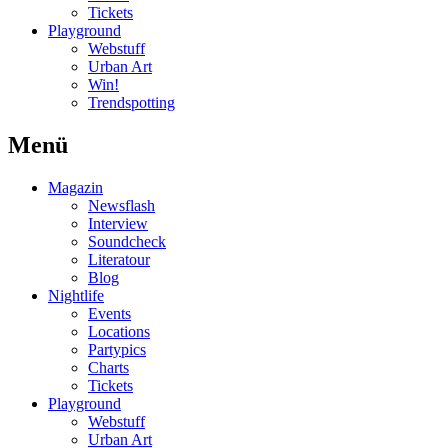
Tickets
Playground
Webstuff
Urban Art
Win!
Trendspotting
Menü
Magazin
Newsflash
Interview
Soundcheck
Literatour
Blog
Nightlife
Events
Locations
Partypics
Charts
Tickets
Playground
Webstuff
Urban Art