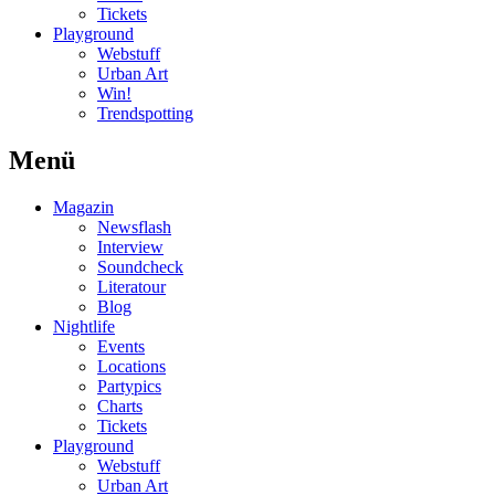
Tickets
Playground
Webstuff
Urban Art
Win!
Trendspotting
Menü
Magazin
Newsflash
Interview
Soundcheck
Literatour
Blog
Nightlife
Events
Locations
Partypics
Charts
Tickets
Playground
Webstuff
Urban Art