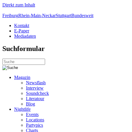
Direkt zum Inhalt
Freiburg
Rhein-Main-Neckar
Stuttgart
Bundesweit
Kontakt
E-Paper
Mediadaten
Suchformular
Magazin
Newsflash
Interview
Soundcheck
Literatour
Blog
Nightlife
Events
Locations
Partypics
Charts