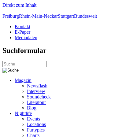
Direkt zum Inhalt
Freiburg
Rhein-Main-Neckar
Stuttgart
Bundesweit
Kontakt
E-Paper
Mediadaten
Suchformular
Magazin
Newsflash
Interview
Soundcheck
Literatour
Blog
Nightlife
Events
Locations
Partypics
Charts