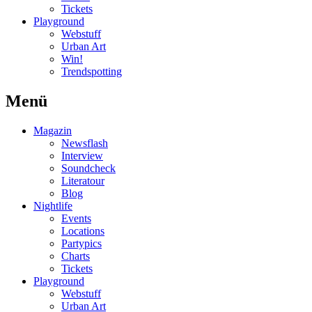
Tickets
Playground
Webstuff
Urban Art
Win!
Trendspotting
Menü
Magazin
Newsflash
Interview
Soundcheck
Literatour
Blog
Nightlife
Events
Locations
Partypics
Charts
Tickets
Playground
Webstuff
Urban Art