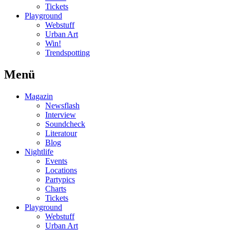
Tickets
Playground
Webstuff
Urban Art
Win!
Trendspotting
Menü
Magazin
Newsflash
Interview
Soundcheck
Literatour
Blog
Nightlife
Events
Locations
Partypics
Charts
Tickets
Playground
Webstuff
Urban Art