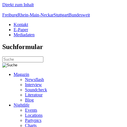
Direkt zum Inhalt
Freiburg
Rhein-Main-Neckar
Stuttgart
Bundesweit
Kontakt
E-Paper
Mediadaten
Suchformular
Magazin
Newsflash
Interview
Soundcheck
Literatour
Blog
Nightlife
Events
Locations
Partypics
Charts