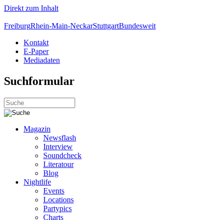
Direkt zum Inhalt
Freiburg
Rhein-Main-Neckar
Stuttgart
Bundesweit
Kontakt
E-Paper
Mediadaten
Suchformular
Magazin
Newsflash
Interview
Soundcheck
Literatour
Blog
Nightlife
Events
Locations
Partypics
Charts