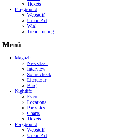
Tickets
Playground
Webstuff
Urban Art
Win!
Trendspotting
Menü
Magazin
Newsflash
Interview
Soundcheck
Literatour
Blog
Nightlife
Events
Locations
Partypics
Charts
Tickets
Playground
Webstuff
Urban Art