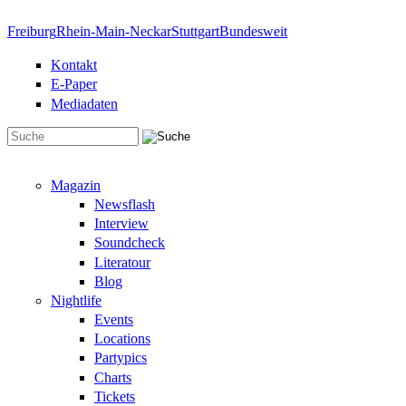
Direkt zum Inhalt
Freiburg
Rhein-Main-Neckar
Stuttgart
Bundesweit
Kontakt
E-Paper
Mediadaten
Suchformular
Magazin
Newsflash
Interview
Soundcheck
Literatour
Blog
Nightlife
Events
Locations
Partypics
Charts
Tickets