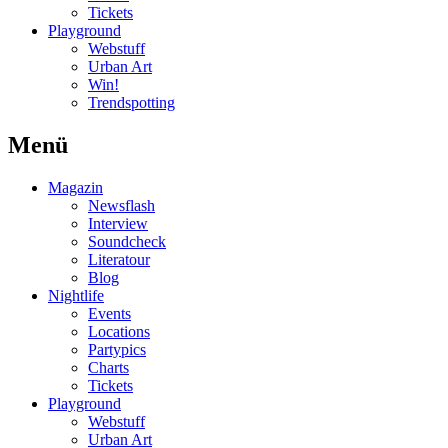
Tickets
Playground
Webstuff
Urban Art
Win!
Trendspotting
Menü
Magazin
Newsflash
Interview
Soundcheck
Literatour
Blog
Nightlife
Events
Locations
Partypics
Charts
Tickets
Playground
Webstuff
Urban Art