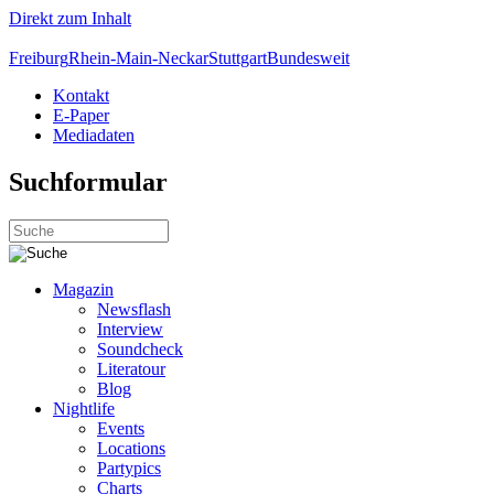
Direkt zum Inhalt
Freiburg
Rhein-Main-Neckar
Stuttgart
Bundesweit
Kontakt
E-Paper
Mediadaten
Suchformular
Magazin
Newsflash
Interview
Soundcheck
Literatour
Blog
Nightlife
Events
Locations
Partypics
Charts