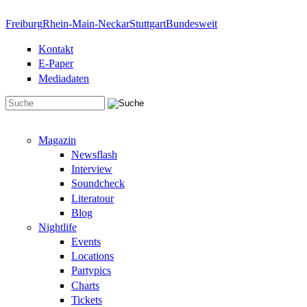
Direkt zum Inhalt
Freiburg
Rhein-Main-Neckar
Stuttgart
Bundesweit
Kontakt
E-Paper
Mediadaten
Suchformular
Magazin
Newsflash
Interview
Soundcheck
Literatour
Blog
Nightlife
Events
Locations
Partypics
Charts
Tickets