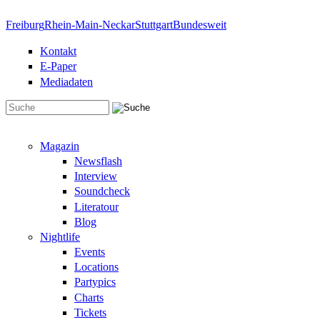
Direkt zum Inhalt
Freiburg
Rhein-Main-Neckar
Stuttgart
Bundesweit
Kontakt
E-Paper
Mediadaten
Suchformular
Magazin
Newsflash
Interview
Soundcheck
Literatour
Blog
Nightlife
Events
Locations
Partypics
Charts
Tickets