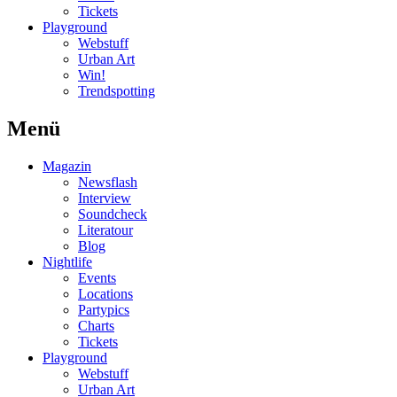
Tickets
Playground
Webstuff
Urban Art
Win!
Trendspotting
Menü
Magazin
Newsflash
Interview
Soundcheck
Literatour
Blog
Nightlife
Events
Locations
Partypics
Charts
Tickets
Playground
Webstuff
Urban Art