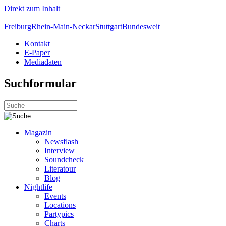
Direkt zum Inhalt
Freiburg
Rhein-Main-Neckar
Stuttgart
Bundesweit
Kontakt
E-Paper
Mediadaten
Suchformular
Magazin
Newsflash
Interview
Soundcheck
Literatour
Blog
Nightlife
Events
Locations
Partypics
Charts