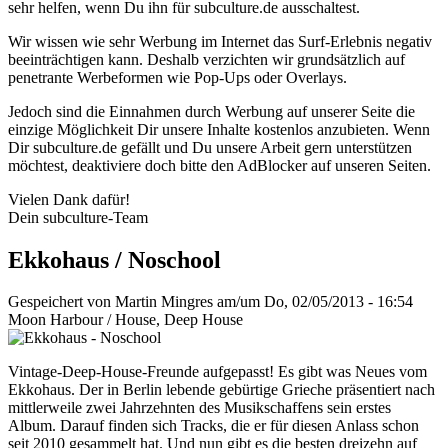
sehr helfen, wenn Du ihn für subculture.de ausschaltest.
Wir wissen wie sehr Werbung im Internet das Surf-Erlebnis negativ
beeinträchtigen kann. Deshalb verzichten wir grundsätzlich auf
penetrante Werbeformen wie Pop-Ups oder Overlays.
Jedoch sind die Einnahmen durch Werbung auf unserer Seite die
einzige Möglichkeit Dir unsere Inhalte kostenlos anzubieten. Wenn
Dir subculture.de gefällt und Du unsere Arbeit gern unterstützen
möchtest, deaktiviere doch bitte den AdBlocker auf unseren Seiten.
Vielen Dank dafür!
Dein subculture-Team
Ekkohaus / Noschool
Gespeichert von
Martin Mingres
am/um Do, 02/05/2013 - 16:54
Moon Harbour / House, Deep House
Vintage-Deep-House-Freunde aufgepasst! Es gibt was Neues vom
Ekkohaus. Der in Berlin lebende gebürtige Grieche präsentiert nach
mittlerweile zwei Jahrzehnten des Musikschaffens sein erstes
Album. Darauf finden sich Tracks, die er für diesen Anlass schon
seit 2010 gesammelt hat. Und nun gibt es die besten dreizehn auf