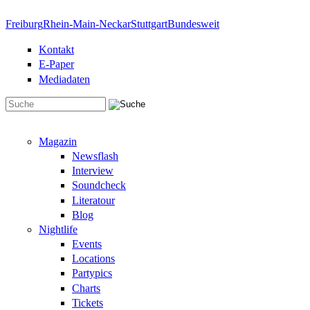
Direkt zum Inhalt
Freiburg
Rhein-Main-Neckar
Stuttgart
Bundesweit
Kontakt
E-Paper
Mediadaten
Suchformular
Magazin
Newsflash
Interview
Soundcheck
Literatour
Blog
Nightlife
Events
Locations
Partypics
Charts
Tickets