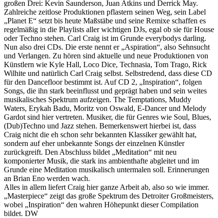
großen Drei: Kevin Saunderson, Juan Atkins und Derrick May.
Zahlreiche zeitlose Produktionen pflastern seinen Weg, sein Label
„Planet E“ setzt bis heute Maßstäbe und seine Remixe schaffen es
regelmäßig in die Playlists aller wichtigen DJs, egal ob sie für House
oder Techno stehen. Carl Craig ist im Grunde everybodys darling.
Nun also drei CDs. Die erste nennt er „Aspiration“, also Sehnsucht
und Verlangen. Zu hören sind aktuelle und neue Produktionen von
Künstlern wie Kyle Hall, Loco Dice, Technasia, Tom Trago, Rick
Wilhite und natürlich Carl Craig selbst. Selbstredend, dass diese CD
für den Dancefloor bestimmt ist. Auf CD 2, „Inspiration“, folgen
Songs, die ihn stark beeinflusst und geprägt haben und sein weites
musikalisches Spektrum aufzeigen. The Temptations, Muddy
Waters, Erykah Badu, Moritz von Oswald, E-Dancer und Melody
Gardot sind hier vertreten. Musiker, die für Genres wie Soul, Blues,
(Dub)Techno und Jazz stehen. Bemerkenswert hierbei ist, dass
Craig nicht die eh schon sehr bekannten Klassiker gewählt hat,
sondern auf eher unbekannte Songs der einzelnen Künstler
zurückgreift. Den Abschluss bildet „Meditation“ mit neu
komponierter Musik, die stark ins ambienthafte abgleitet und im
Grunde eine Meditation musikalisch untermalen soll. Erinnerungen
an Brian Eno werden wach.
Alles in allem liefert Craig hier ganze Arbeit ab, also so wie immer.
„Masterpiece“ zeigt das große Spektrum des Detroiter Großmeisters,
wobei „Inspiration“ den wahren Höhepunkt dieser Compilation
bildet. DW