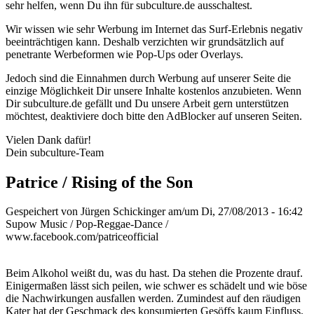
sehr helfen, wenn Du ihn für subculture.de ausschaltest.
Wir wissen wie sehr Werbung im Internet das Surf-Erlebnis negativ
beeinträchtigen kann. Deshalb verzichten wir grundsätzlich auf
penetrante Werbeformen wie Pop-Ups oder Overlays.
Jedoch sind die Einnahmen durch Werbung auf unserer Seite die
einzige Möglichkeit Dir unsere Inhalte kostenlos anzubieten. Wenn
Dir subculture.de gefällt und Du unsere Arbeit gern unterstützen
möchtest, deaktiviere doch bitte den AdBlocker auf unseren Seiten.
Vielen Dank dafür!
Dein subculture-Team
Patrice / Rising of the Son
Gespeichert von
Jürgen Schickinger
am/um Di, 27/08/2013 - 16:42
Supow Music / Pop-Reggae-Dance /
www.facebook.com/patriceofficial
Beim Alkohol weißt du, was du hast. Da stehen die Prozente drauf.
Einigermaßen lässt sich peilen, wie schwer es schädelt und wie böse
die Nachwirkungen ausfallen werden. Zumindest auf den räudigen
Kater hat der Geschmack des konsumierten Gesöffs kaum Einfluss.