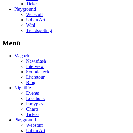
Tickets
Playground
Webstuff
Urban Art
Win!
Trendspotting
Menü
Magazin
Newsflash
Interview
Soundcheck
Literatour
Blog
Nightlife
Events
Locations
Partypics
Charts
Tickets
Playground
Webstuff
Urban Art