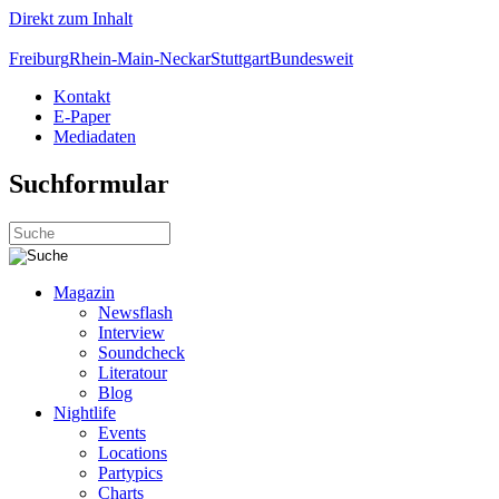
Direkt zum Inhalt
Freiburg
Rhein-Main-Neckar
Stuttgart
Bundesweit
Kontakt
E-Paper
Mediadaten
Suchformular
Magazin
Newsflash
Interview
Soundcheck
Literatour
Blog
Nightlife
Events
Locations
Partypics
Charts