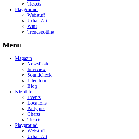
Tickets
Playground
Webstuff
Urban Art
Win!
Trendspotting
Menü
Magazin
Newsflash
Interview
Soundcheck
Literatour
Blog
Nightlife
Events
Locations
Partypics
Charts
Tickets
Playground
Webstuff
Urban Art