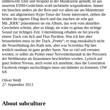
mittlerweile Ehre und Respekt in der Musikszene genießt, ist aus
unserem EDM-Gedächtnis wohl nichtmehr wegzudenken. Immer
ein bisschen anders als der Rest und vor allem nie am Mainstream
bzw. am allgemeinen Hype-Tenor der Szene interessiert, ziehen die
beiden ihr eigenes Ding durch und das machen sie sehr gut.
Mit „RRR“ präsentieren sie ein Album, das weit vom aktuellen
Geschehen scheint, aber so klingt, als wäre es genau der richtige
Sound zur richtigen Zeit. Unterstützung erhalten sie bei jeweils
einem Track von Itch und Flux Pavilion. Was ich hier aber
herausheben muss ist der Track „Porter“; er mag musikalisch nicht
die Neuerfindung des Rads sein, aber was Scroobius Pip hier
textlich raushaut ist ganz großer Sport. Nur so viel soll verraten
werden, er selber als Portier einer Nervenheilanstalt in der Personen
der Weltliteratur als Insassinnen beschrieben werden. Lyrisch auf
ganz hohem Niveau, auch wenn ich annehme, dass die Generation
Facebook einiges nachschlagen muss um dahinter zu kommen. OW
6/6
Oliver Weiß
27. September 2013
About subculture