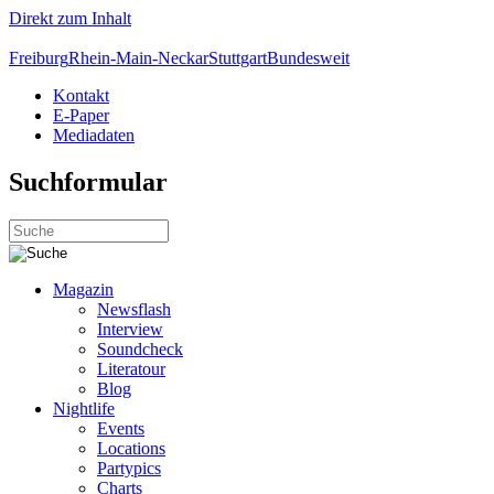
Direkt zum Inhalt
Freiburg
Rhein-Main-Neckar
Stuttgart
Bundesweit
Kontakt
E-Paper
Mediadaten
Suchformular
Magazin
Newsflash
Interview
Soundcheck
Literatour
Blog
Nightlife
Events
Locations
Partypics
Charts