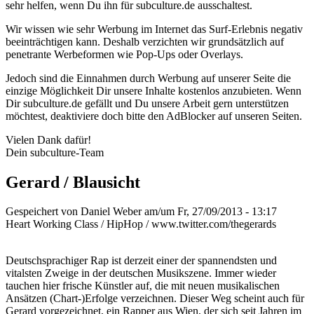
sehr helfen, wenn Du ihn für subculture.de ausschaltest.
Wir wissen wie sehr Werbung im Internet das Surf-Erlebnis negativ
beeinträchtigen kann. Deshalb verzichten wir grundsätzlich auf
penetrante Werbeformen wie Pop-Ups oder Overlays.
Jedoch sind die Einnahmen durch Werbung auf unserer Seite die
einzige Möglichkeit Dir unsere Inhalte kostenlos anzubieten. Wenn
Dir subculture.de gefällt und Du unsere Arbeit gern unterstützen
möchtest, deaktiviere doch bitte den AdBlocker auf unseren Seiten.
Vielen Dank dafür!
Dein subculture-Team
Gerard / Blausicht
Gespeichert von
Daniel Weber
am/um Fr, 27/09/2013 - 13:17
Heart Working Class / HipHop / www.twitter.com/thegerards
Deutschsprachiger Rap ist derzeit einer der spannendsten und
vitalsten Zweige in der deutschen Musikszene. Immer wieder
tauchen hier frische Künstler auf, die mit neuen musikalischen
Ansätzen (Chart-)Erfolge verzeichnen. Dieser Weg scheint auch für
Gerard vorgezeichnet, ein Rapper aus Wien, der sich seit Jahren im