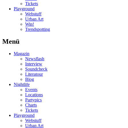
Tickets
Playground
Webstuff
Urban Art
Win!
Trendspotting
Menü
Magazin
Newsflash
Interview
Soundcheck
Literatour
Blog
Nightlife
Events
Locations
Partypics
Charts
Tickets
Playground
Webstuff
Urban Art