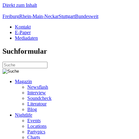
Direkt zum Inhalt
Freiburg
Rhein-Main-Neckar
Stuttgart
Bundesweit
Kontakt
E-Paper
Mediadaten
Suchformular
Magazin
Newsflash
Interview
Soundcheck
Literatour
Blog
Nightlife
Events
Locations
Partypics
Charts