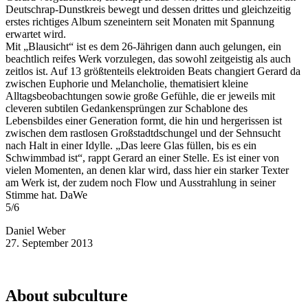
Deutschrap-Dunstkreis bewegt und dessen drittes und gleichzeitig
erstes richtiges Album szeneintern seit Monaten mit Spannung
erwartet wird.
Mit „Blausicht“ ist es dem 26-Jährigen dann auch gelungen, ein
beachtlich reifes Werk vorzulegen, das sowohl zeitgeistig als auch
zeitlos ist. Auf 13 größtenteils elektroiden Beats changiert Gerard da
zwischen Euphorie und Melancholie, thematisiert kleine
Alltagsbeobachtungen sowie große Gefühle, die er jeweils mit
cleveren subtilen Gedankensprüngen zur Schablone des
Lebensbildes einer Generation formt, die hin und hergerissen ist
zwischen dem rastlosen Großstadtdschungel und der Sehnsucht
nach Halt in einer Idylle. „Das leere Glas füllen, bis es ein
Schwimmbad ist“, rappt Gerard an einer Stelle. Es ist einer von
vielen Momenten, an denen klar wird, dass hier ein starker Texter
am Werk ist, der zudem noch Flow und Ausstrahlung in seiner
Stimme hat. DaWe
5/6
Daniel Weber
27. September 2013
About subculture