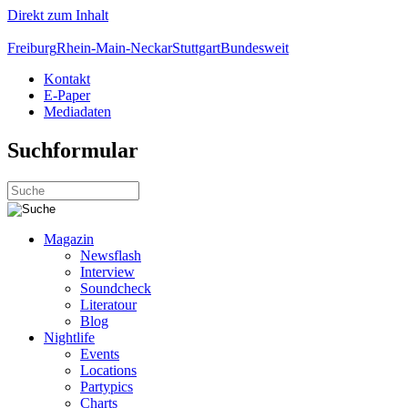
Direkt zum Inhalt
Freiburg
Rhein-Main-Neckar
Stuttgart
Bundesweit
Kontakt
E-Paper
Mediadaten
Suchformular
Magazin
Newsflash
Interview
Soundcheck
Literatour
Blog
Nightlife
Events
Locations
Partypics
Charts