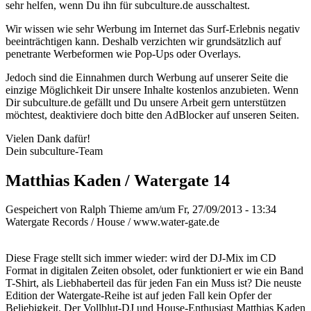
sehr helfen, wenn Du ihn für subculture.de ausschaltest.
Wir wissen wie sehr Werbung im Internet das Surf-Erlebnis negativ
beeinträchtigen kann. Deshalb verzichten wir grundsätzlich auf
penetrante Werbeformen wie Pop-Ups oder Overlays.
Jedoch sind die Einnahmen durch Werbung auf unserer Seite die
einzige Möglichkeit Dir unsere Inhalte kostenlos anzubieten. Wenn
Dir subculture.de gefällt und Du unsere Arbeit gern unterstützen
möchtest, deaktiviere doch bitte den AdBlocker auf unseren Seiten.
Vielen Dank dafür!
Dein subculture-Team
Matthias Kaden / Watergate 14
Gespeichert von
Ralph Thieme
am/um Fr, 27/09/2013 - 13:34
Watergate Records / House / www.water-gate.de
Diese Frage stellt sich immer wieder: wird der DJ-Mix im CD
Format in digitalen Zeiten obsolet, oder funktioniert er wie ein Band
T-Shirt, als Liebhaberteil das für jeden Fan ein Muss ist? Die neuste
Edition der Watergate-Reihe ist auf jeden Fall kein Opfer der
Beliebigkeit. Der Vollblut-DJ und House-Enthusiast Matthias Kaden