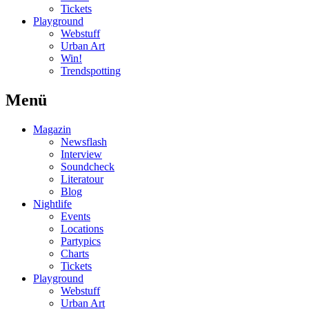
Tickets
Playground
Webstuff
Urban Art
Win!
Trendspotting
Menü
Magazin
Newsflash
Interview
Soundcheck
Literatour
Blog
Nightlife
Events
Locations
Partypics
Charts
Tickets
Playground
Webstuff
Urban Art