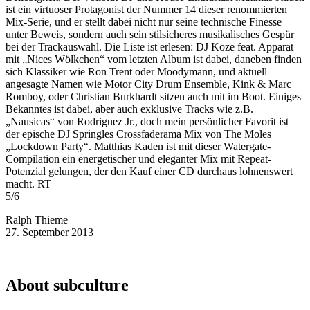
ist ein virtuoser Protagonist der Nummer 14 dieser renommierten
Mix-Serie, und er stellt dabei nicht nur seine technische Finesse
unter Beweis, sondern auch sein stilsicheres musikalisches Gespür
bei der Trackauswahl.
Die Liste ist erlesen: DJ Koze feat. Apparat
mit „Nices Wölkchen“ vom letzten Album ist dabei, daneben finden
sich Klassiker wie Ron Trent oder Moodymann, und aktuell
angesagte Namen wie Motor City Drum Ensemble, Kink & Marc
Romboy, oder Christian Burkhardt sitzen auch mit im Boot. Einiges
Bekanntes ist dabei, aber auch exklusive Tracks wie z.B.
„Nausicas“ von Rodriguez Jr., doch mein persönlicher Favorit ist
der epische DJ Springles Crossfaderama Mix von The Moles
„Lockdown Party“. Matthias Kaden ist mit dieser Watergate-
Compilation ein energetischer und eleganter Mix mit Repeat-
Potenzial gelungen, der den Kauf einer CD durchaus lohnenswert
macht. RT
5/6
Ralph Thieme
27. September 2013
About subculture