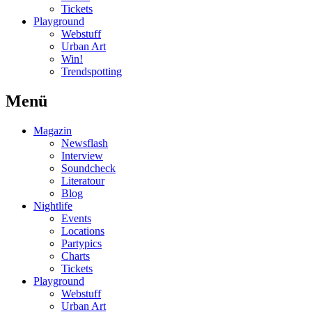
Tickets
Playground
Webstuff
Urban Art
Win!
Trendspotting
Menü
Magazin
Newsflash
Interview
Soundcheck
Literatour
Blog
Nightlife
Events
Locations
Partypics
Charts
Tickets
Playground
Webstuff
Urban Art