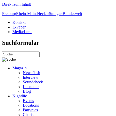
Direkt zum Inhalt
Freiburg
Rhein-Main-Neckar
Stuttgart
Bundesweit
Kontakt
E-Paper
Mediadaten
Suchformular
Magazin
Newsflash
Interview
Soundcheck
Literatour
Blog
Nightlife
Events
Locations
Partypics
Charts