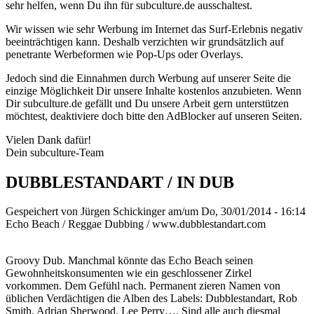
sehr helfen, wenn Du ihn für subculture.de ausschaltest.
Wir wissen wie sehr Werbung im Internet das Surf-Erlebnis negativ
beeinträchtigen kann. Deshalb verzichten wir grundsätzlich auf
penetrante Werbeformen wie Pop-Ups oder Overlays.
Jedoch sind die Einnahmen durch Werbung auf unserer Seite die
einzige Möglichkeit Dir unsere Inhalte kostenlos anzubieten. Wenn
Dir subculture.de gefällt und Du unsere Arbeit gern unterstützen
möchtest, deaktiviere doch bitte den AdBlocker auf unseren Seiten.
Vielen Dank dafür!
Dein subculture-Team
DUBBLESTANDART / IN DUB
Gespeichert von
Jürgen Schickinger
am/um Do, 30/01/2014 - 16:14
Echo Beach / Reggae Dubbing / www.dubblestandart.com
Groovy Dub. Manchmal könnte das Echo Beach seinen
Gewohnheitskonsumenten wie ein geschlossener Zirkel
vorkommen. Dem Gefühl nach. Permanent zieren Namen von
üblichen Verdächtigen die Alben des Labels: Dubblestandart, Rob
Smith, Adrian Sherwood, Lee Perry…. Sind alle auch diesmal