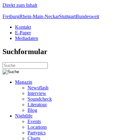
Direkt zum Inhalt
Freiburg
Rhein-Main-Neckar
Stuttgart
Bundesweit
Kontakt
E-Paper
Mediadaten
Suchformular
Magazin
Newsflash
Interview
Soundcheck
Literatour
Blog
Nightlife
Events
Locations
Partypics
Charts