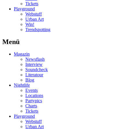
Tickets
Playground
Webstuff
Urban Art
Win!
Trendspotting
Menü
Magazin
Newsflash
Interview
Soundcheck
Literatour
Blog
Nightlife
Events
Locations
Partypics
Charts
Tickets
Playground
Webstuff
Urban Art