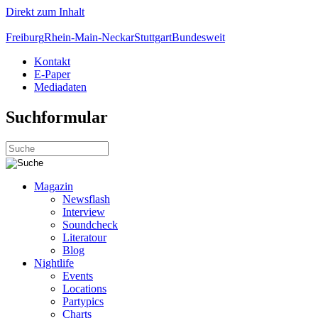
Direkt zum Inhalt
Freiburg
Rhein-Main-Neckar
Stuttgart
Bundesweit
Kontakt
E-Paper
Mediadaten
Suchformular
Magazin
Newsflash
Interview
Soundcheck
Literatour
Blog
Nightlife
Events
Locations
Partypics
Charts