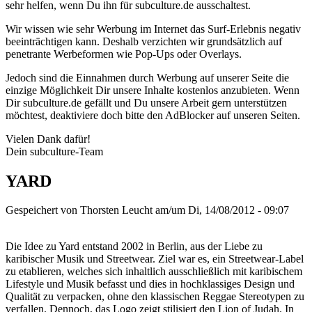
sehr helfen, wenn Du ihn für subculture.de ausschaltest.
Wir wissen wie sehr Werbung im Internet das Surf-Erlebnis negativ
beeinträchtigen kann. Deshalb verzichten wir grundsätzlich auf
penetrante Werbeformen wie Pop-Ups oder Overlays.
Jedoch sind die Einnahmen durch Werbung auf unserer Seite die
einzige Möglichkeit Dir unsere Inhalte kostenlos anzubieten. Wenn
Dir subculture.de gefällt und Du unsere Arbeit gern unterstützen
möchtest, deaktiviere doch bitte den AdBlocker auf unseren Seiten.
Vielen Dank dafür!
Dein subculture-Team
YARD
Gespeichert von
Thorsten Leucht
am/um Di, 14/08/2012 - 09:07
Die Idee zu Yard entstand 2002 in Berlin, aus der Liebe zu
karibischer Musik und Streetwear. Ziel war es, ein Streetwear-Label
zu etablieren, welches sich inhaltlich ausschließlich mit karibischem
Lifestyle und Musik befasst und dies in hochklassiges Design und
Qualität zu verpacken, ohne den klassischen Reggae Stereotypen zu
verfallen. Dennoch, das Logo zeigt stilisiert den Lion of Judah. In