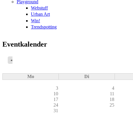
Playground
Webstuff
Urban Art
Win!
Trendspotting
Eventkalender
«
Mo
Di
3
4
10
11
17
18
24
25
31