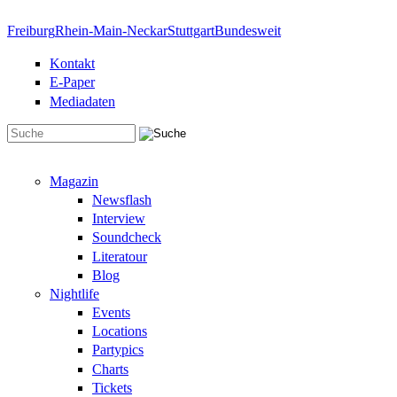
Direkt zum Inhalt
Freiburg
Rhein-Main-Neckar
Stuttgart
Bundesweit
Kontakt
E-Paper
Mediadaten
Suchformular
Magazin
Newsflash
Interview
Soundcheck
Literatour
Blog
Nightlife
Events
Locations
Partypics
Charts
Tickets